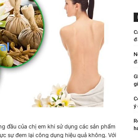
C
đ
N
đ
G
g
C
ý
R
ng đầu của chị em khi sử dụng các sản phẩm
h
hực sự đem lại công dụng hiệu quả không. Với