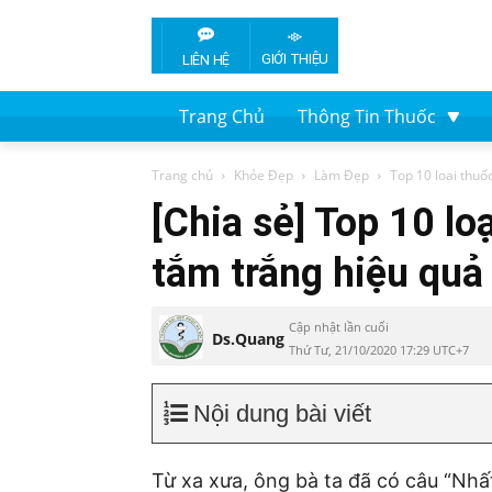
GIỚI THIỆU
LIÊN HỆ
Trang Chủ
Thông Tin Thuốc
Trang chủ
Khỏe Đẹp
Làm Đẹp
Top 10 loại thuố
[Chia sẻ] Top 10 lo
tắm trắng hiệu quả
Cập nhật lần cuối
Ds.Quang
Thứ Tư, 21/10/2020 17:29 UTC+7
Nội dung bài viết
Từ xa xưa, ông bà ta đã có câu “Nhất