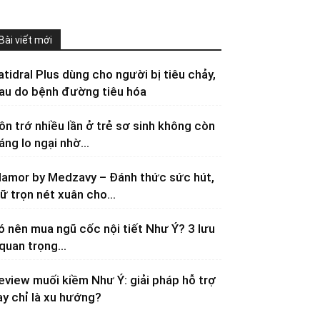
Bài viết mới
atidral Plus dùng cho người bị tiêu chảy,
au do bệnh đường tiêu hóa
ôn trớ nhiều lần ở trẻ sơ sinh không còn
áng lo ngại nhờ...
lamor by Medzavy – Đánh thức sức hút,
iữ trọn nét xuân cho...
ó nên mua ngũ cốc nội tiết Như Ý? 3 lưu
 quan trọng...
eview muối kiềm Như Ý: giải pháp hỗ trợ
ay chỉ là xu hướng?