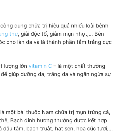
công dụng chữa trị hiệu quả nhiểu loài bệnh
ung thư
, giải độc tố, giảm mụn nhọt,… Bên
c cho làn da và là thành phần tắm trắng cực
.
t lượng lớn
vitamin C
– là một chất thường
để giúp dưỡng da, trắng da và ngăn ngừa sự
là một bài thuốc Nam chữa trị mụn trứng cá,
ì thế, Bạch đinh hương thường được kết hợp
á dâu tằm, bạch truật, hạt sen, hoa cúc tươi,…