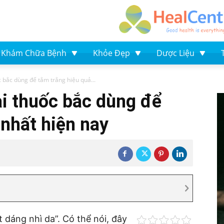
Khám Chữa Bệnh
Khỏe Đẹp
Dược Liệu
c bắc dùng để tắm trắng hiệu quả...
ại thuốc bắc dùng để
 nhất hiện nay
 dáng nhì da”. Có thể nói, đây