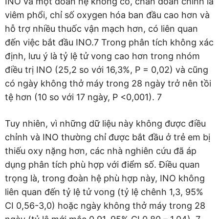
INO và một đoàn hệ không có, chẩn đoán chính là
viêm phổi, chỉ số oxygen hóa ban đầu cao hơn và
hỗ trợ nhiều thuốc vận mạch hơn, có liên quan
đến việc bắt đầu INO.7 Trong phân tích không xác
định, lưu ý là tỷ lệ tử vong cao hơn trong nhóm
điều trị INO (25,2 so với 16,3%, P = 0,02) và cũng
có ngày không thở máy trong 28 ngày trở nên tồi
tệ hơn (10 so với 17 ngày, P <0,001). 7
Tuy nhiên, vì những dữ liệu này không được điều
chỉnh và INO thường chỉ được bắt đầu ở trẻ em bị
thiếu oxy nặng hơn, các nhà nghiên cứu đã áp
dụng phân tích phù hợp với điểm số. Điều quan
trọng là, trong đoàn hệ phù hợp này, INO không
liên quan đến tỷ lệ tử vong (tỷ lệ chênh 1,3, 95%
CI 0,56-3,0) hoặc ngày không thở máy trong 28