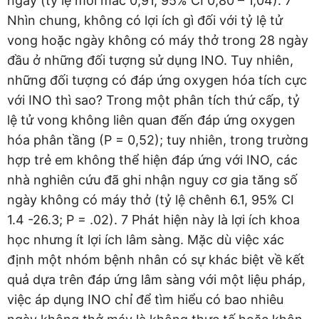
ngày (tỷ lệ mới mắc 0,91, 95% CI 0,80 – 1,04). 7
Nhìn chung, không có lợi ích gì đối với tỷ lệ tử
vong hoặc ngày không có máy thở trong 28 ngày
đầu ở những đối tượng sử dụng INO. Tuy nhiên,
những đối tượng có đáp ứng oxygen hóa tích cực
với INO thì sao? Trong một phân tích thứ cấp, tỷ
lệ tử vong không liên quan đến đáp ứng oxygen
hóa phân tầng (P = 0,52); tuy nhiên, trong trường
hợp trẻ em không thể hiện đáp ứng với INO, các
nhà nghiên cứu đã ghi nhận nguy cơ gia tăng số
ngày không có máy thở (tỷ lệ chênh 6.1, 95% CI
1.4 -26.3; P = .02). 7 Phát hiện này là lợi ích khoa
học nhưng ít lợi ích lâm sàng. Mặc dù việc xác
định một nhóm bệnh nhân có sự khác biệt về kết
quả dựa trên đáp ứng lâm sàng với một liệu pháp,
việc áp dụng INO chỉ để tìm hiểu có bao nhiêu