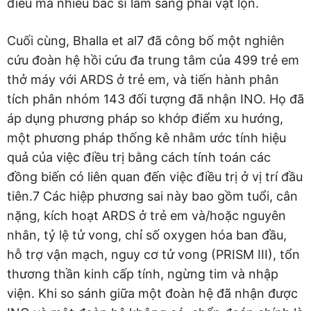
điều mà nhiều bác sĩ lâm sàng phải vật lộn.
Cuối cùng, Bhalla et al7 đã công bố một nghiên
cứu đoàn hệ hồi cứu đa trung tâm của 499 trẻ em
thở máy với ARDS ở trẻ em, và tiến hành phân
tích phân nhóm 143 đối tượng đã nhận INO. Họ đã
áp dụng phương pháp so khớp điểm xu hướng,
một phương pháp thống kê nhằm ước tính hiệu
quả của việc điều trị bằng cách tính toán các
đồng biến có liên quan đến việc điều trị ở vị trí đầu
tiên.7 Các hiệp phương sai này bao gồm tuổi, cân
nặng, kích hoạt ARDS ở trẻ em và/hoặc nguyên
nhân, tỷ lệ tử vong, chỉ số oxygen hóa ban đầu,
hỗ trợ vận mạch, nguy cơ tử vong (PRISM III), tổn
thương thần kinh cấp tính, ngừng tim và nhập
viện. Khi so sánh giữa một đoàn hệ đã nhận được