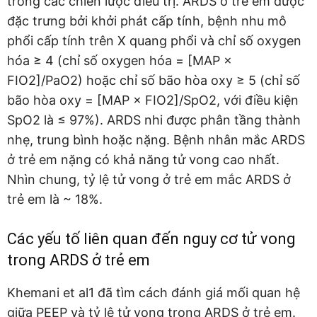
trong các chiến lược điều trị. ARDS ở trẻ em được
đặc trưng bởi khởi phát cấp tính, bệnh nhu mô
phổi cấp tính trên X quang phổi và chỉ số oxygen
hóa ≥ 4 (chỉ số oxygen hóa = [MAP ×
FIO2]/PaO2) hoặc chỉ số bão hòa oxy ≥ 5 (chỉ số
bão hòa oxy = [MAP × FIO2]/SpO2, với điều kiện
SpO2 là ≤ 97%). ARDS nhi được phân tầng thành
nhẹ, trung bình hoặc nặng. Bệnh nhân mắc ARDS
ở trẻ em nặng có khả năng tử vong cao nhất.
Nhìn chung, tỷ lệ tử vong ở trẻ em mắc ARDS ở
trẻ em là ~ 18%.
Các yếu tố liên quan đến nguy cơ tử vong
trong ARDS ở trẻ em
Khemani et al1 đã tìm cách đánh giá mối quan hệ
giữa PEEP và tỷ lệ tử vong trong ARDS ở trẻ em.