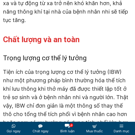
xa và tự động từ xa trở nên khó khăn hơn, khả
năng thông khí tại nhà của bệnh nhân nhi sẽ tiếp
tục tăng.
Chất lượng và an toàn
Trọng lượng cơ thể lý tưởng
Tiện ích của trọng lượng cơ thể lý tưởng (IBW)
như một phương pháp bình thường hóa thể tích
khí lưu thông khi thở máy đã được thiết lập tốt ở
trẻ sơ sinh và ở bệnh nhân nhi và người lớn. Thật
vậy, IBW chỉ đơn giản là một thông số thay thế
thô cho tổng thể tích phổi vì bệnh nhân cao hơn
hoặc nam có xu hướng có dung tích phổi lớn hơn.
0
Mặc dù vậy, một phương pháp phổ biến để tính
Gọi ngay
Chát ngay
Bình luận
Mua thuốc
Danh mục