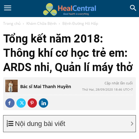
Trang chủ
Khám Chữa Bệnh
Bệnh Đường Hô Hấp
Tổng kết năm 2018:
Thông khí cơ học trẻ em:
ARDS nhi, Quản lí máy thở
Cập nhật lần cuối
Bác sĩ Mai Thanh Huyền
Thứ Hai, 28/09/2020 18:46 UTC+7
Nội dung bài viết