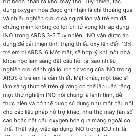
rút bệnh nhân ra khỏi máy thở. Tuy nhiên, tác
dụng oxygen hóa được ghi nhận là chỉ thoáng qua
và nhiều nghiên cứu ở cả người lớn và trẻ em đã
chứng minh không có lợi ích tử vong khi áp dụng
INO trong ARDS.3-5 Tuy nhiên, INO vẫn được áp
dụng để cải thiện tình trạng thiếu oxy lên đến 13%
trẻ em bị ARDS. 6 Một mặt, sẽ hợp lý khi một nhà
khoa học lâm sàng đặt câu hỏi tại sao nhiều
nghiên cứu đánh giá lợi ích tử vong của INO trong
ARDS ở trẻ em là cần thiết. Mặt khác, một bác sĩ
lâm sàng thực tế trên giường có thể lập luận rằng
một thử nghiệm INO nói chung là lành tính, dễ
thực hiện và có thể được sử dụng như một cầu nối
cho các liệu pháp hỗ trợ khác, như thở máy tần số
cao hoặc bắt đầu oxygen hóa qua màng ngoài cơ
thể. Thật vậy, việc áp dụng INO trong ICU nhi là