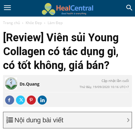
Trang chủ
Khỏe Đẹp
Làm Đẹp
[Review] Viên sủi Young
Collagen có tác dụng gì,
có tốt không, giá bán?
Cập nhật lần cuối
Ds.Quang
Thứ Bảy, 19/09/2020 10:16 UTC+7
Nội dung bài viết