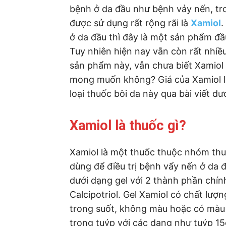
bệnh ở da đầu như bệnh vảy nến, tr
được sử dụng rất rộng rãi là
Xamiol
.
ở da đầu thì đây là một sản phẩm đầ
Tuy nhiên hiện nay vẫn còn rất nhiề
sản phẩm này, vẫn chưa biết Xamiol 
mong muốn không? Giá của Xamiol là
loại thuốc bôi da này qua bài viết dư
Xamiol là thuốc gì?
Xamiol là một thuốc thuộc nhóm thuố
dùng để điều trị bệnh vẩy nến ở da 
dưới dạng gel với 2 thành phần chín
Calcipotriol. Gel Xamiol có chất lượ
trong suốt, không màu hoặc có màu
trong tuýp với các dạng như tuýp 15