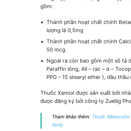
gồm:
Thành phần hoạt chất chính Beta
lượng là 0,5mg
Thành phần hoạt chất chính Calcip
50 mcg.
Ngoài ra còn bao gồm một số tá d
Paraffin lỏng, All – rac – α – Toco
PPG – 15 stearyl ether ), dầu thầ
Thuốc Xamiol được sản xuất bởi nh
được đăng ký bởi công ty Zuellig Ph
Tham khảo thêm:
Thuốc Mekocetin: 
dụng