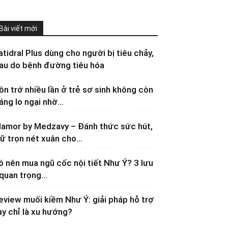
Bài viết mới
atidral Plus dùng cho người bị tiêu chảy,
au do bệnh đường tiêu hóa
ôn trớ nhiều lần ở trẻ sơ sinh không còn
áng lo ngại nhờ...
lamor by Medzavy – Đánh thức sức hút,
iữ trọn nét xuân cho...
ó nên mua ngũ cốc nội tiết Như Ý? 3 lưu
 quan trọng...
eview muối kiềm Như Ý: giải pháp hỗ trợ
ay chỉ là xu hướng?