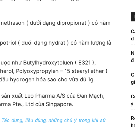
methason ( dưới dạng dipropionat ) có hàm
C
đ
otriol ( dưới dạng hydrat ) có hàm lượng là
N
đ
ược như Butylhydroxytoluen ( E321 ),
pherol, Polyoxypropylen – 15 stearyl ether (
G
u dầu hydrogen hóa sao cho vừa đủ 1g.
g
à sản xuất Leo Pharma A/S của Đan Mạch,
C
ý
arma Pte., Ltd của Singapore.
R
Tác dụng, liều dùng, những chú ý trong khi sử
h