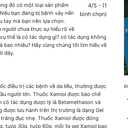
ong đó có một loại sản phẩm
4/5 - (1
 Nếu bạn đang bị bệnh vảy nến
bình chọn)
u tay mà bạn nên lựa chọn.
u người chưa thực sự hiểu rõ về
cụ thể là có tác dụng gì? có tác dụng không
 bao nhiêu? Hãy cùng chúng tôi tìm hiểu về
ới đây.
c điều trị các bệnh về da liễu, thường được
Đố
đầu người lớn. Thuốc Xamiol được bào chế
h có tác dụng dược lý là Betamethason và
ng được lưu hành trên thị trường là dạng Gel
 trắng đục nhẹ. Thuốc Xamiol được đóng
g. tuýp 30g, tuýp 60g, mỗi 1g gel Xamiol bao