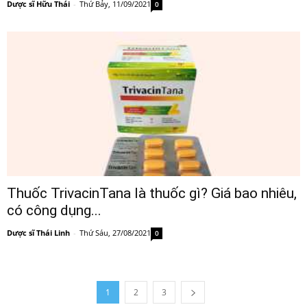
Dược sĩ Hữu Thái
-
Thứ Bảy, 11/09/2021
0
Thuốc TrivacinTana là thuốc gì? Giá bao nhiêu,
có công dụng...
Dược sĩ Thái Linh
-
Thứ Sáu, 27/08/2021
0
1
2
3