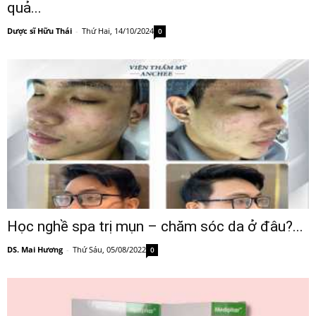
quả...
Dược sĩ Hữu Thái
-
Thứ Hai, 14/10/2024
0
Học nghề spa trị mụn – chăm sóc da ở đâu?...
DS. Mai Hương
-
Thứ Sáu, 05/08/2022
0