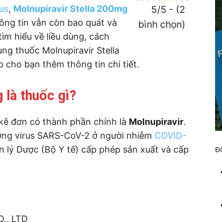
rus
,
Molnupiravir Stella 200mg
5/5 - (2
hông tin vẫn còn bao quát và
bình chọn)
tìm hiểu về liều dùng, cách
ng thuốc Molnupiravir Stella
 cho bạn thêm thông tin chi tiết.
 là thuốc gì?
 kê đơn có thành phần chính là
Molnupiravir
.
ượng virus SARS-CoV-2 ở người nhiễm
COVID-
n lý Dược (Bộ Y tế) cấp phép sản xuất và cấp
Đố
., LTD