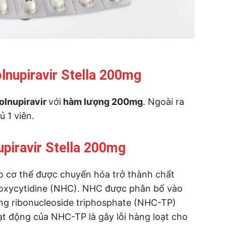
nupiravir Stella 200mg
olnupiravir
với
hàm lượng 200mg
. Ngoài ra
 1 viên.
piravir Stella 200mg
ào cơ thể được chuyển hóa trở thành chất
roxycytidine (NHC). NHC được phân bố vào
ng ribonucleoside triphosphate (NHC-TP)
t động của NHC-TP là gây lỗi hàng loạt cho