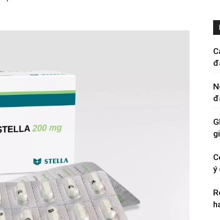
C
đ
N
đ
G
g
C
ý
R
h