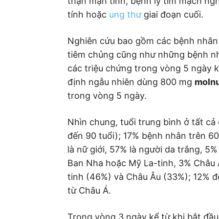
thận mạn tính, bệnh lý tim mạch ng
tính hoặc
ung thư
giai đoạn cuối.
Nghiên cứu bao gồm các bệnh nhân
tiêm chủng cũng như những bệnh n
các triệu chứng trong vòng 5 ngày 
định ngẫu nhiên dùng 800 mg
molnu
trong vòng 5 ngày.
Nhìn chung, tuổi trung bình ở tất cả
đến 90 tuổi); 17% bệnh nhân trên 60
là nữ giới, 57% là người da trắng, 
Ban Nha hoặc Mỹ La-tinh, 3% Châu 
tinh (46%) và Châu Âu (33%); 12% đ
từ Châu Á.
Trong vòng 3 ngày kể từ khi bắt đầ