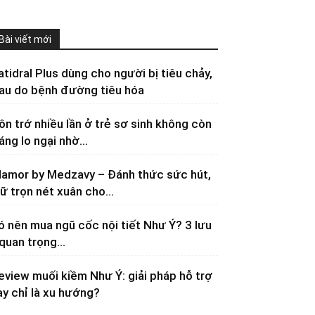
Bài viết mới
atidral Plus dùng cho người bị tiêu chảy,
au do bệnh đường tiêu hóa
ôn trớ nhiều lần ở trẻ sơ sinh không còn
áng lo ngại nhờ...
lamor by Medzavy – Đánh thức sức hút,
iữ trọn nét xuân cho...
ó nên mua ngũ cốc nội tiết Như Ý? 3 lưu
 quan trọng...
eview muối kiềm Như Ý: giải pháp hỗ trợ
ay chỉ là xu hướng?