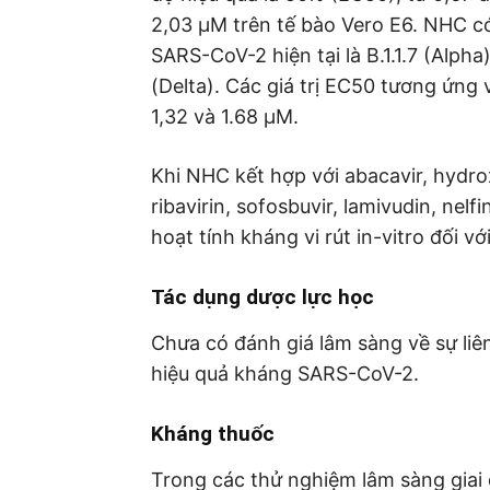
2,03 µM trên tế bào Vero E6. NHC có
SARS-CoV-2 hiện tại là B.1.1.7 (Alpha)
(Delta). Các giá trị EC50 tương ứng vớ
1,32 và 1.68 µM.
Khi NHC kết hợp với abacavir, hydrox
ribavirin, sofosbuvir, lamivudin, nelf
hoạt tính kháng vi rút in-vitro đối v
Tác dụng dược lực học
Chưa có đánh giá lâm sàng về sự li
hiệu quả kháng SARS-CoV-2.
Kháng thuốc
Trong các thử nghiệm lâm sàng giai 