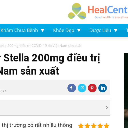
Khám Chữa Bệnh
Khỏe Đẹp
Dược Liệu
tella 200mg điều trị COVID-19 do Việt Nam sản xuất
 Stella 200mg điều trị
Nam sản xuất
TC+7
 thị trường có rất nhiều thông