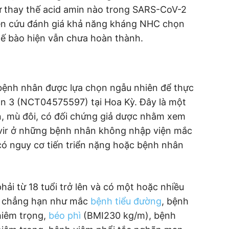
ự thay thế acid amin nào trong SARS-CoV-2
ên cứu đánh giá khả năng kháng NHC chọn
tế bào hiện vẫn chưa hoàn thành.
 bệnh nhân được lựa chọn ngẫu nhiên để thực
n 3 (NCT04575597) tại Hoa Kỳ. Đây là một
, mù đôi, có đối chứng giả dược nhằm xem
ravir ở những bệnh nhân không nhập viện mắc
có nguy cơ tiến triển nặng hoặc bệnh nhân
ải từ 18 tuổi trở lên và có một hoặc nhiều
c, chẳng hạn như mắc
bệnh tiểu đường
, bệnh
hiêm trọng,
béo phì
(BMI230 kg/m), bệnh