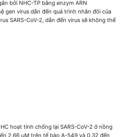
ị gắn bởi NHC-TP bằng enzym ARN
hệ gen virus dẫn đến quá trình nhân đôi của
virus SARS-CoV-2, dẫn đến virus sẽ không thể
NHC hoạt tính chống lại SARS-CoV-2 ở nồng
đến 2,66 µM trên tế bào A-549 và 0,32 đến