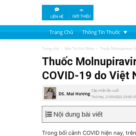
GIỚI THIỆU
LIÊN HỆ
Trang Chủ
Thông Tin Thuốc
Trang chủ
Bản Tin Sức Khỏe
Thuốc Molnupiravir S
Thuốc Molnupiravir
COVID-19 do Việt 
Cập nhật lần cuối
DS. Mai Hương
Thứ Hai, 21/03/2022 23:00 U
Nội dung bài viết
Trong bối cảnh COVID hiện nay, trên