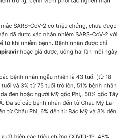
hiêm trọng, bệnh viêm phổi tắc nghẽn mạn
 mắc SARS-CoV-2 có triệu chứng, chưa được
hân đã được xác nhận nhiễm SARS-CoV-2 với
kể từ khi nhiễm bệnh. Bệnh nhân được chỉ
piravir
hoặc giả dược, uống hai lần mỗi ngày
 các bệnh nhân ngẫu nhiên là 43 tuổi (từ 18
 tuổi và 3% từ 75 tuổi trở lên, 51% bệnh nhân
5% da đen hoặc người Mỹ gốc Phi,, 50% gốc Tây
Á. Đa số các bệnh nhân đến từ Châu Mỹ La-
ến từ Châu Phi, 6% đến từ Bắc Mỹ và 3% đến
u xuất hiện các triệu chứng COVID-19, 48%