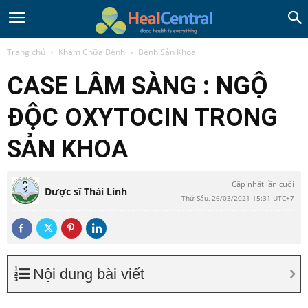
Trang chủ
Khám Chữa Bệnh
Bệnh Sản Khoa
CASE LÂM SÀNG : NGỘ
ĐỘC OXYTOCIN TRONG
SẢN KHOA
Cập nhật lần cuối
Dược sĩ Thái Linh
Thứ Sáu, 26/03/2021 15:31 UTC+7
Nội dung bài viết