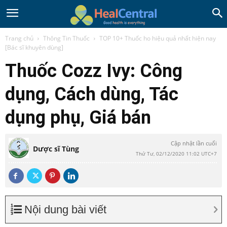
Trang chủ
Thông Tin Thuốc
TOP 10+ Thuốc ho hiệu quả nhất hiện nay
[Bác sĩ khuyên dùng]
Thuốc Cozz Ivy: Công
dụng, Cách dùng, Tác
dụng phụ, Giá bán
Cập nhật lần cuối
Dược sĩ Tùng
Thứ Tư, 02/12/2020 11:02 UTC+7
Nội dung bài viết