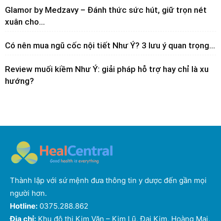
Glamor by Medzavy – Đánh thức sức hút, giữ trọn nét
xuân cho...
Có nên mua ngũ cốc nội tiết Như Ý? 3 lưu ý quan trọng...
Review muối kiềm Như Ý: giải pháp hỗ trợ hay chỉ là xu
hướng?
Thành lập với sứ mệnh đưa thông tin y dược đến gần mọi
người hơn.
Hotline:
0375.288.862
Địa chỉ:
Khu đô thị Kim Văn – Kim Lũ, Đại Kim, Hoàng Mai,