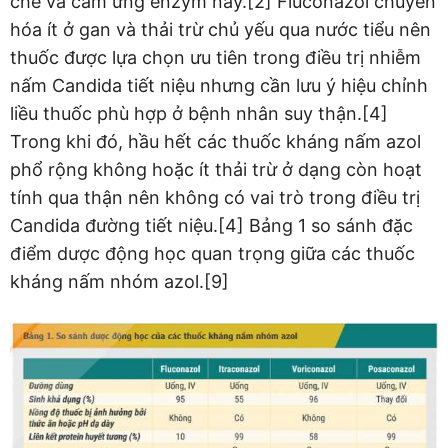
chế và cảm ứng enzym này.[2] Fluconazol chuyển
hóa ít ở gan và thải trừ chủ yếu qua nước tiểu nên
thuốc được lựa chọn ưu tiên trong điều trị nhiễm
nấm Candida tiết niệu nhưng cần lưu ý hiệu chỉnh
liều thuốc phù hợp ở bệnh nhân suy thận.[4]
Trong khi đó, hầu hết các thuốc kháng nấm azol
phổ rộng không hoặc ít thải trừ ở dạng còn hoạt
tính qua thận nên không có vai trò trong điều trị
Candida đường tiết niệu.[4] Bảng 1 so sánh đặc
điểm dược động học quan trọng giữa các thuốc
kháng nấm nhóm azol.[9]