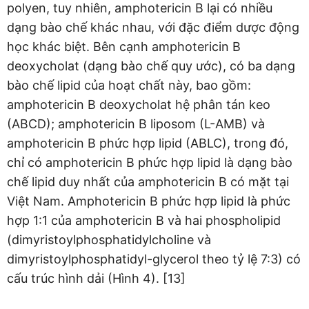
polyen, tuy nhiên, amphotericin B lại có nhiều
dạng bào chế khác nhau, với đặc điểm dược động
học khác biệt. Bên cạnh amphotericin B
deoxycholat (dạng bào chế quy ước), có ba dạng
bào chế lipid của hoạt chất này, bao gồm:
amphotericin B deoxycholat hệ phân tán keo
(ABCD); amphotericin B liposom (L-AMB) và
amphotericin B phức hợp lipid (ABLC), trong đó,
chỉ có amphotericin B phức hợp lipid là dạng bào
chế lipid duy nhất của amphotericin B có mặt tại
Việt Nam. Amphotericin B phức hợp lipid là phức
hợp 1:1 của amphotericin B và hai phospholipid
(dimyristoylphosphatidylcholine và
dimyristoylphosphatidyl-glycerol theo tỷ lệ 7:3) có
cấu trúc hình dải (Hình 4). [13]