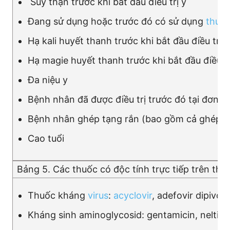
Suy thận trước khi bắt đầu điều trị y
Đang sử dụng hoặc trước đó có sử dụng
thuốc 
Hạ kali huyết thanh trước khi bắt đầu điều trị y
Hạ magie huyết thanh trước khi bắt đầu điều tr
Đa niệu y
Bệnh nhân đã được điều trị trước đó tại đơn vị
Bệnh nhân ghép tạng rắn (bao gồm cả ghép t
Cao tuổi
Bảng 5. Các thuốc có độc tính trực tiếp trên thậ
Thuốc kháng
virus
:
acyclovir
, adefovir dipivoxi
Kháng sinh aminoglycosid: gentamicin, neltimi