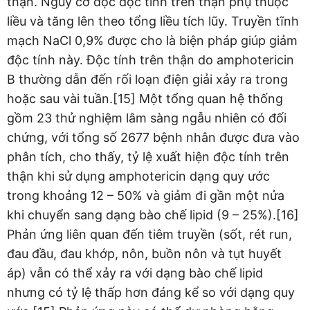
thận. Nguy cơ độc độc tính trên thận phụ thuộc
liều và tăng lên theo tổng liều tích lũy. Truyền tĩnh
mạch NaCl 0,9% được cho là biện pháp giúp giảm
độc tính này. Độc tính trên thận do amphotericin
B thường dẫn đến rối loạn điện giải xảy ra trong
hoặc sau vài tuần.[15] Một tổng quan hệ thống
gồm 23 thử nghiệm lâm sàng ngẫu nhiên có đối
chứng, với tổng số 2677 bệnh nhân được đưa vào
phân tích, cho thấy, tỷ lệ xuất hiện độc tính trên
thận khi sử dụng amphotericin dạng quy ước
trong khoảng 12 – 50% và giảm đi gần một nửa
khi chuyển sang dạng bào chế lipid (9 – 25%).[16]
Phản ứng liên quan đến tiêm truyền (sốt, rét run,
đau đầu, đau khớp, nôn, buồn nôn và tụt huyết
áp) vẫn có thể xảy ra với dạng bào chế lipid
nhưng có tỷ lệ thấp hơn đáng kể so với dạng quy