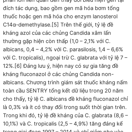
đích tác dụng, bao gồm gen mã hóa bơm tống
thuốc hoặc gen mã hóa cho enzym lanosterol
C14α-demethylase.[5] Trên thế giới, tỷ lệ đề
kháng azol của các chủng Candida xâm lấn
thường gặp hiện còn thấp (1,0 – 2,1% với C.
albicans, 0,4 – 4,2% với C. parasilosis, 1,4 – 6,6%
với C. tropicalis), ngoại trừ C. glabrata với tỷ lệ 7 –
12%.[6] Đáng lưu ý, hiện nay có sự gia tăng đề
kháng fluconazol ở các chủng Candida non-
albicans. Chương trình giám sát thuốc kháng nấm
toàn cầu SENTRY tổng kết dữ liệu trong 20 năm
cho thấy, tỷ lệ C. albicans đề kháng fluconazol chỉ
là 0,3% và ít có thay đổi trong suốt thời gian trên.
Trong khi đó, tỷ lệ đề kháng của C. glabrata (8,6 –
10,1%) và C. tropicalis (2,5 – 4,9%) tăng đáng kể
trong giai đoạn 1997 – 2014 và chỉ giảm nhẹ vào