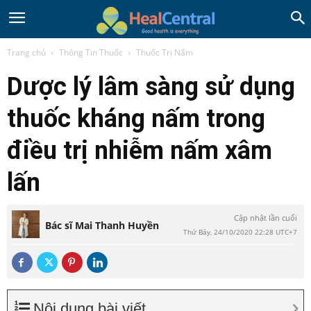
Trang chủ
Thông Tin Thuốc
Thuốc Trị Nấm
Dược lý lâm sàng sử dụng
thuốc kháng nấm trong
điều trị nhiễm nấm xâm
lấn
Cập nhật lần cuối
Bác sĩ Mai Thanh Huyền
Thứ Bảy, 24/10/2020 22:28 UTC+7
Nội dung bài viết