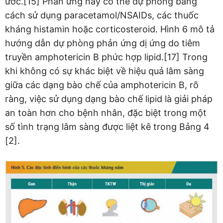
ước.[15] Phản ứng này có thể dự phòng bằng
cách sử dụng paracetamol/NSAIDs, các thuốc
kháng histamin hoặc corticosteroid. Hình 6 mô tả
hướng dẫn dự phòng phản ứng dị ứng do tiêm
truyền amphotericin B phức hợp lipid.[17] Trong
khi không có sự khác biệt về hiệu quả lâm sàng
giữa các dạng bào chế của amphotericin B, rõ
ràng, việc sử dụng dạng bào chế lipid là giải pháp
an toàn hơn cho bệnh nhân, đặc biệt trong một
số tình trạng lâm sàng được liệt kê trong Bảng 4
[2].