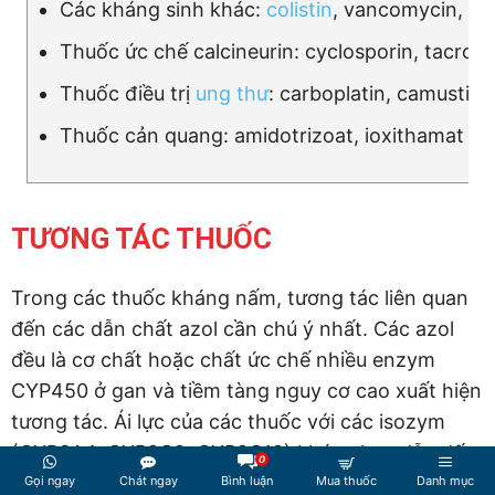
Các kháng sinh khác:
colistin
, vancomycin, tei
Thuốc ức chế calcineurin: cyclosporin, tacroli
Thuốc điều trị
ung thư
: carboplatin, camustin,
Thuốc cản quang: amidotrizoat, ioxithamat meglu
TƯƠNG TÁC THUỐC
Trong các thuốc kháng nấm, tương tác liên quan
đến các dẫn chất azol cần chú ý nhất. Các azol
đều là cơ chất hoặc chất ức chế nhiều enzym
CYP450 ở gan và tiềm tàng nguy cơ cao xuất hiện
tương tác. Ái lực của các thuốc với các isozym
(CYP3A4, CYP2C9, CYP2C19) khác nhau dẫn đến
0
khác biệt về khả năng tương tác giữa các thuốc
Gọi ngay
Chát ngay
Bình luận
Mua thuốc
Danh mục