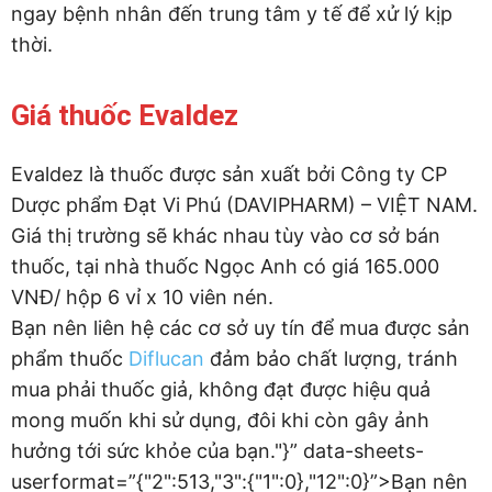
ngay bệnh nhân đến trung tâm y tế để xử lý kịp
thời.
Giá thuốc Evaldez
Evaldez là thuốc được sản xuất bởi Công ty CP
Dược phẩm Đạt Vi Phú (DAVIPHARM) – VIỆT NAM.
Giá thị trường sẽ khác nhau tùy vào cơ sở bán
thuốc, tại nhà thuốc Ngọc Anh có giá 165.000
VNĐ/ hộp 6 vỉ x 10 viên nén.
Bạn nên liên hệ các cơ sở uy tín để mua được sản
phẩm thuốc
Diflucan
đảm bảo chất lượng, tránh
mua phải thuốc giả, không đạt được hiệu quả
mong muốn khi sử dụng, đôi khi còn gây ảnh
hưởng tới sức khỏe của bạn."}” data-sheets-
userformat=”{"2":513,"3":{"1":0},"12":0}”>Bạn nên