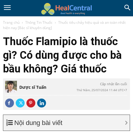
Trang chủ
Thông Tin Thuốc
Thuốc tiêu chảy hiệu quả và an toàn nhất
hiện nay [Bác sĩ khuyên dùng]
Thuốc Flamipio là thuốc
gì? Có dùng được cho bà
bầu không? Giá thuốc
Cập nhật lần cuối
Dược sĩ Tuấn
Thứ Năm, 25/07/2024 11:44 UTC+7
Nội dung bài viết