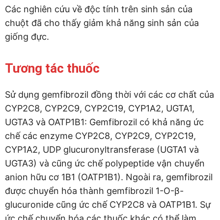
Các nghiên cứu về độc tính trên sinh sản của
chuột đã cho thấy giảm khả năng sinh sản của
giống đực.
Tương tác thuốc
Sử dụng gemfibrozil đồng thời với các cơ chất của
CYP2C8, CYP2C9, CYP2C19, CYP1A2, UGTA1,
UGTA3 và OATP1B1: Gemfibrozil có khả năng ức
chế các enzyme CYP2C8, CYP2C9, CYP2C19,
CYP1A2, UDP glucuronyltransferase (UGTA1 và
UGTA3) và cũng ức chế polypeptide vận chuyển
anion hữu cơ 1B1 (OATP1B1). Ngoài ra, gemfibrozil
được chuyển hóa thành gemfibrozil 1-O-β-
glucuronide cũng ức chế CYP2C8 và OATP1B1. Sự
ức chế chuyển hóa các thuốc khác có thể làm