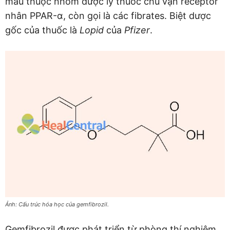
máu thuộc nhóm dược lý thuốc chủ vận receptor
nhân PPAR-α, còn gọi là các fibrates. Biệt dược
gốc của thuốc là
Lopid
của
Pfizer
.
Ảnh: Cấu trúc hóa học của gemfibrozil.
Gemfibrozil được phát triển từ phòng thí nghiệm