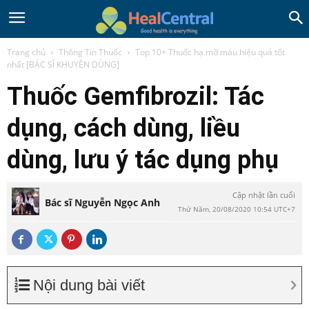
Trang chủ
Thông Tin Thuốc
Top 10+ Thuốc hạ mỡ máu hiệu quả tốt
nhất [BÁC SĨ KHUYÊN DÙNG]
Thuốc Gemfibrozil: Tác
dụng, cách dùng, liều
dùng, lưu ý tác dụng phụ
Cập nhật lần cuối
Bác sĩ Nguyễn Ngọc Anh
Thứ Năm, 20/08/2020 10:54 UTC+7
Nội dung bài viết