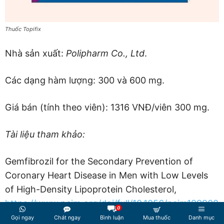
Thuốc Topifix
Nhà sản xuất:
Polipharm Co., Ltd
.
Các dạng hàm lượng: 300 và 600 mg.
Giá bán (tính theo viên): 1316 VNĐ/viên 300 mg.
Tài liệu tham khảo:
Gemfibrozil for the Secondary Prevention of
Coronary Heart Disease in Men with Low Levels
of High-Density Lipoprotein Cholesterol,
https://www.nejm.org/doi/full/10.1056/nejm199908
0
053410604
Gọi ngay
Chát ngay
Bình luận
Mua thuốc
Danh mục