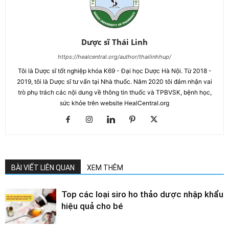
Dược sĩ Thái Linh
https://healcentral.org/author/thailinhhup/
Tôi là Dược sĩ tốt nghiệp khóa K69 - Đại học Dược Hà Nội. Từ 2018 -
2019, tôi là Dược sĩ tư vấn tại Nhà thuốc. Năm 2020 tôi đảm nhận vai
trò phụ trách các nội dung về thông tin thuốc và TPBVSK, bệnh học,
sức khỏe trên website HealCentral.org
BÀI VIẾT LIÊN QUAN
XEM THÊM
Top các loại siro ho thảo dược nhập khẩu
hiệu quả cho bé