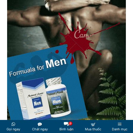
0
Gọi ngay
Chát ngay
Bình luận
Mua thuốc
Danh mục