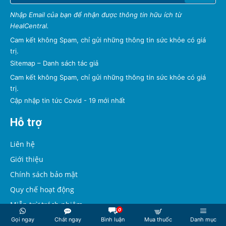
Nhập Email của bạn để nhận được thông tin hữu ích từ
HealCentral.
Cam kết không Spam, chỉ gửi những thông tin sức khỏe có giá
trị.
Sitemap
–
Danh sách tác giả
Cam kết không Spam, chỉ gửi những thông tin sức khỏe có giá
trị.
Cập nhập tin tức Covid - 19 mới nhất
Hỗ trợ
Liên hệ
Giới thiệu
Chính sách bảo mật
Quy chế hoạt động
Miễn trừ trách nhiệm
0
Chính sách quảng cáo
Gọi ngay
Chát ngay
Bình luận
Mua thuốc
Danh mục