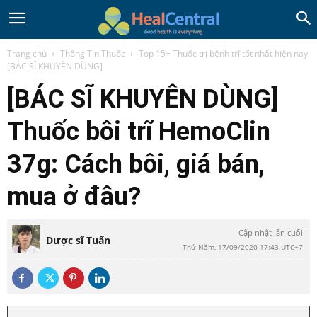
Trang chủ
Thông Tin Thuốc
Top 15+ Thuốc trị bệnh trĩ tốt nhất hiện nay
[BÁC SĨ KHUYÊN DÙNG]
[BÁC SĨ KHUYÊN DÙNG]
Thuốc bôi trĩ HemoClin
37g: Cách bôi, giá bán,
mua ở đâu?
Cập nhật lần cuối
Dược sĩ Tuấn
Thứ Năm, 17/09/2020 17:43 UTC+7