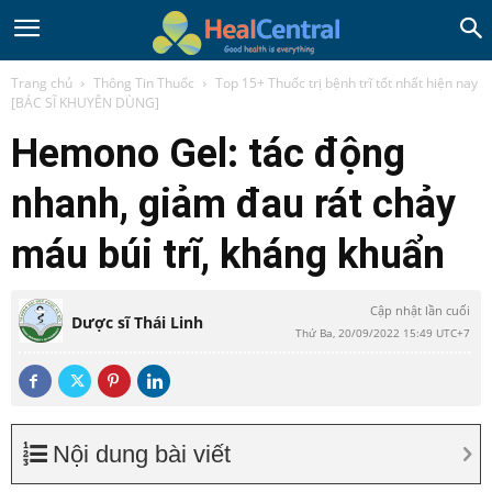
Trang chủ
Thông Tin Thuốc
Top 15+ Thuốc trị bệnh trĩ tốt nhất hiện nay
[BÁC SĨ KHUYÊN DÙNG]
Hemono Gel: tác động
nhanh, giảm đau rát chảy
máu búi trĩ, kháng khuẩn
Cập nhật lần cuối
Dược sĩ Thái Linh
Thứ Ba, 20/09/2022 15:49 UTC+7
Nội dung bài viết