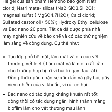
Hệ gel của sản phẩm Hemono bao gồm Natri
clorid; Natri meta- silicat (Na2-SiO3.5H2O);
magnesi sulfat ( MgSO4.7H2O); Calci clorid;
Sulfated castor oil ( 50%); Hydroxy Ethyl cellulose
và Bạc nano 20 ppm. Tất cả đã được phía nhà
máy nghiên cứu về bào chế và có các thử nghiệm
lâm sàng về công dụng. Cụ thể như:
Tạo lớp phủ bề mặt, làm mát và dịu các vết
thương, vết loét ( Làm mát và làm dịu rất cần
cho trường hợp bị trĩ vì búi trĩ gây đau rát).
Đồng thời ngăn chặn sự xâm lấn và gây hại, gây
viêm nhiễm của vi khuẩn, vi rút có hại
Bạc nano có tác dụng kháng khuẩn rất tốt
đồng thời có tác dụng ngăn hình thành màng
biofilm làm cho vết thương mau lành