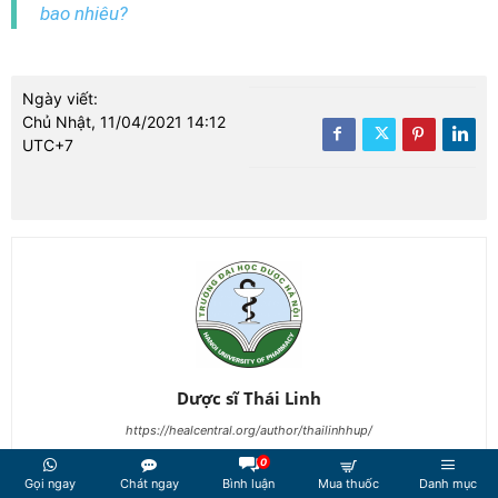
bao nhiêu?
Ngày viết:
Chủ Nhật, 11/04/2021 14:12
UTC+7
Dược sĩ Thái Linh
https://healcentral.org/author/thailinhhup/
Tôi là Dược sĩ tốt nghiệp khóa K69 - Đại học Dược Hà Nội. Từ 2018 -
0
2019, tôi là Dược sĩ tư vấn tại Nhà thuốc. Năm 2020 tôi đảm nhận vai
Gọi ngay
Chát ngay
Bình luận
Mua thuốc
Danh mục