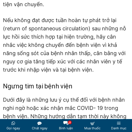
tiện vận chuyển.
Nếu không đạt được tuần hoàn tự phát trở lại
(return of spontaneous circulation) sau những nỗ
lực hồi sức thích hợp tại hiện trường, hãy cân
nhắc việc không chuyển đến bệnh viện vì khả
năng sống sót của bệnh nhân thấp, cân bằng với
nguy cơ gia tăng tiếp xúc với các nhân viên y tế
trước khi nhập viện và tại bệnh viện.
Ngưng tim tại bệnh viện
Dưới đây là những lưu ý cụ thể đối với bệnh nhân
nghi ngờ hoặc xác nhận mắc COVID- 19 trong
bệnh viện. Những hướng dẫn tạm thời này không
0
áp dụng cho những bệnh nhân được biết là âm
Gọi ngay
Chát ngay
Bình luận
Mua thuốc
Danh mục