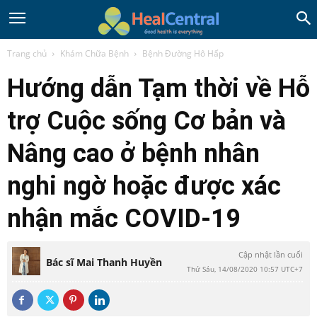
Trang chủ
Khám Chữa Bệnh
Bệnh Đường Hô Hấp
Hướng dẫn Tạm thời về Hỗ
trợ Cuộc sống Cơ bản và
Nâng cao ở bệnh nhân
nghi ngờ hoặc được xác
nhận mắc COVID-19
Cập nhật lần cuối
Bác sĩ Mai Thanh Huyền
Thứ Sáu, 14/08/2020 10:57 UTC+7