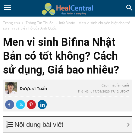
Trang chủ
Thông Tin Thuốc
InfaBiotix – Men vi sinh chuyên biệt cho trẻ
sơ sinh và trẻ nhỏ của Anh Quốc
Men vi sinh Bifina Nhật
Bản có tốt không? Cách
sử dụng, Giá bao nhiêu?
Cập nhật lần cuối
Dược sĩ Tuấn
Thứ Năm, 17/09/2020 17:12 UTC+7
Nội dung bài viết