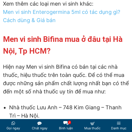
Xem thêm các loại men vi sinh khác:
Men vi sinh Enterogermina 5ml có tác dụng gì?
Cách dùng & Giá bán
Men vi sinh Bifina mua ở đâu tại Hà
Nội, Tp HCM?
Hiện nay Men vi sinh Bifina có bán tại các nhà
thuốc, hiệu thuốc trên toàn quốc. Để có thể mua
được những sản phẩm chất lượng nhất bạn có thể
đến một số nhà thuốc uy tín để mua như:
Nhà thuốc Lưu Anh – 748 Kim Giang – Thanh
Trì – Hà Nội.
1
Nhà thuốc Ngọc Anh – KDT Kim Văn Kim Lũ, Hà
Gọi ngay
Chát ngay
Bình luận
Mua thuốc
Danh mục