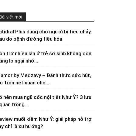
Bài viết mới
atidral Plus dùng cho người bị tiêu chảy,
au do bệnh đường tiêu hóa
ôn trớ nhiều lần ở trẻ sơ sinh không còn
áng lo ngại nhờ...
lamor by Medzavy – Đánh thức sức hút,
iữ trọn nét xuân cho...
ó nên mua ngũ cốc nội tiết Như Ý? 3 lưu
 quan trọng...
eview muối kiềm Như Ý: giải pháp hỗ trợ
ay chỉ là xu hướng?