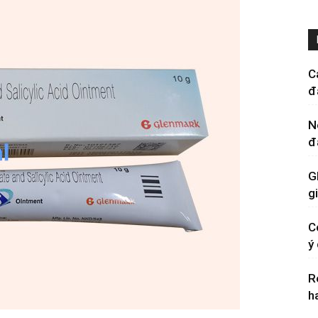
C
đ
N
đ
G
g
C
ý
R
h