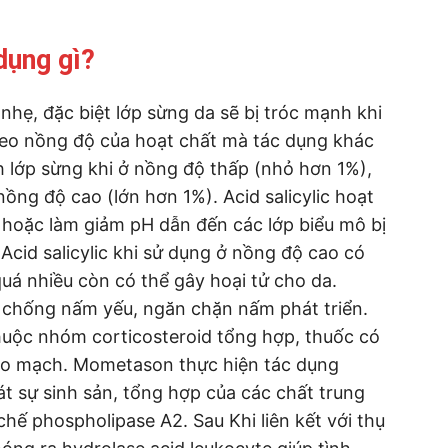
dụng gì?
 nhẹ, đặc biệt lớp sừng da sẽ bị tróc mạnh khi
 theo nồng độ của hoạt chất mà tác dụng khác
h lớp sừng khi ở nồng độ thấp (nhỏ hơn 1%),
nồng độ cao (lớn hơn 1%). Acid salicylic hoạt
 hoặc làm giảm pH dẫn đến các lớp biểu mô bị
 Acid salicylic khi sử dụng ở nồng độ cao có
quá nhiều còn có thể gây hoại tử cho da.
g chống nấm yếu, ngăn chặn nấm phát triển.
huộc nhóm corticosteroid tổng hợp, thuốc có
co mạch. Mometason thực hiện tác dụng
t sự sinh sản, tổng hợp của các chất trung
chế phospholipase A2. Sau Khi liên kết với thụ