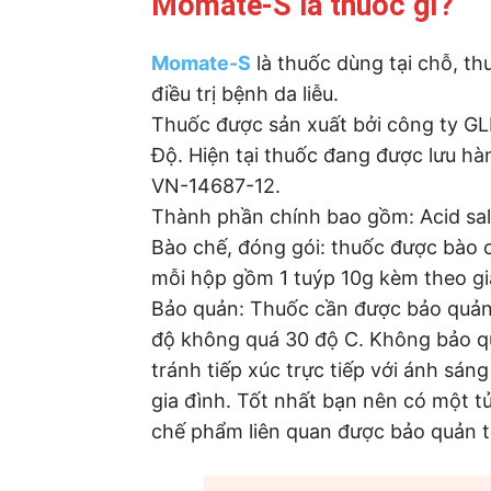
Momate-S là thuốc gì?
Momate-S
là thuốc dùng tại chỗ, t
điều trị bệnh da liễu.
Thuốc được sản xuất bởi công ty G
Độ. Hiện tại thuốc đang được lưu hà
VN-14687-12.
Thành phần chính bao gồm: Acid sal
Bào chế, đóng gói: thuốc được bào 
mỗi hộp gồm 1 tuýp 10g kèm theo g
Bảo quản: Thuốc cần được bảo quản 
độ không quá 30 độ C. Không bảo q
tránh tiếp xúc trực tiếp với ánh sán
gia đình. Tốt nhất bạn nên có một t
chế phẩm liên quan được bảo quản t