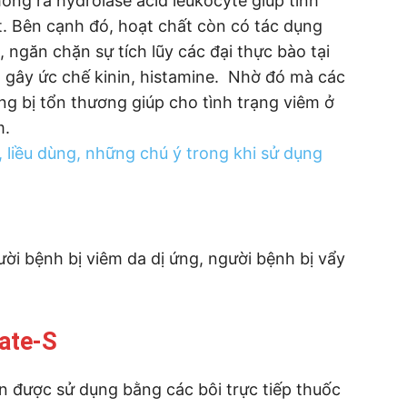
óng ra hydrolase acid leukocyte giúp tình
t. Bên cạnh đó, hoạt chất còn có tác dụng
găn chặn sự tích lũy các đại thực bào tại
 gây ức chế kinin, histamine. Nhờ đó mà các
g bị tổn thương giúp cho tình trạng viêm ở
m.
 liều dùng, những chú ý trong khi sử dụng
i bệnh bị viêm da dị ứng, người bệnh bị vẩy
ate-S
 được sử dụng bằng các bôi trực tiếp thuốc