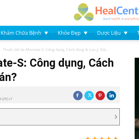
Khám Chữa Bệnh
Khỏe Đẹp
Dược Liệu
Thuốc bôi da Momate-S: Công dụng, Cách dùng & Lưu ý, Giá...
te-S: Công dụng, Cách
bán?
09 UTC+7