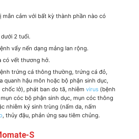
ị mẫn cảm với bất kỳ thành phần nào có
dưới 2 tuổi.
ệnh vẩy nến dạng mảng lan rộng.
 có vết thương hở.
ệnh trứng cá thông thường, trứng cá đỏ,
ứa quanh hậu môn hoặc bộ phận sinh dục,
 chốc lở), phát ban do tã, nhiễm
virus
(bệnh
, mụn cóc bộ phận sinh dục, mụn cóc thông
ặc nhiễm ký sinh trùng (nấm da, nấm
o
, thủy đậu, phản ứng sau tiêm chủng.
 Momate-S