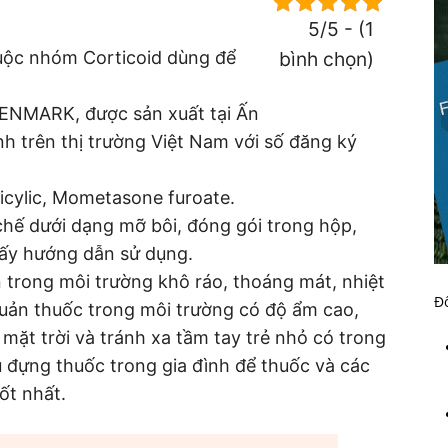
5/5 - (1
huộc nhóm Corticoid dùng để
bình chọn)
LENMARK, được sản xuất tại Ấn
nh trên thị trường Việt Nam với số đăng ký
icylic, Mometasone furoate.
chế dưới dạng mỡ bôi, đóng gói trong hộp,
iấy hướng dẫn sử dụng.
trong môi trường khô ráo, thoáng mát, nhiệt
Đố
uản thuốc trong môi trường có độ ẩm cao,
g mặt trời và tránh xa tầm tay trẻ nhỏ có trong
ủ đựng thuốc trong gia đình để thuốc và các
ốt nhất.