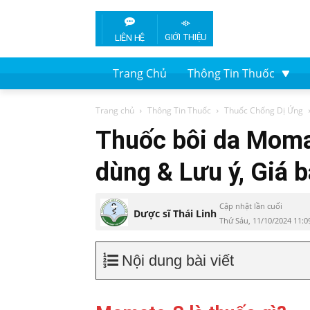
GIỚI THIỆU
LIÊN HỆ
Trang Chủ
Thông Tin Thuốc
Trang chủ
Thông Tin Thuốc
Thuốc Chống Dị Ứng
Thuốc bôi da Moma
dùng & Lưu ý, Giá 
Cập nhật lần cuối
Dược sĩ Thái Linh
Thứ Sáu, 11/10/2024 11:
Nội dung bài viết