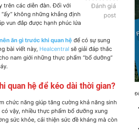
 trên các diễn đàn. Đối với
Đánh giá
n “ấy” không những khẳng định
post
úp vun đắp được hạnh phúc lứa
nên ăn gì trước khi quan hệ
để có sự sung
g bài viết này,
Healcentral
sẽ giải đáp thắc
 cho nam giới những thực phẩm “bổ dưỡng”
áy.
hi quan hệ để kéo dài thời gian?
Đố
ẩm chức năng giúp tăng cường khả năng sinh
hỉ có vậy, nhiều thực phẩm bổ dưỡng xung
ng sức khỏe, cải thiện sức đề kháng mà còn