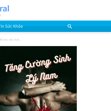
Tin Sức Khỏe
ể kéo dài thời...