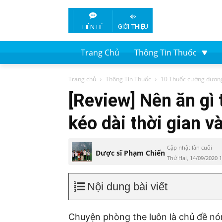
GIỚI THIỆU
LIÊN HỆ
Trang Chủ
Thông Tin Thuốc
Trang chủ
Thông Tin Thuốc
10 Thuốc cường dương
[Review] Nên ăn gì
kéo dài thời gian và
Cập nhật lần cuối
Dược sĩ Phạm Chiến
Thứ Hai, 14/09/2020 
Nội dung bài viết
Chuyện phòng the luôn là chủ đề nón