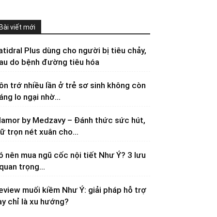
Bài viết mới
atidral Plus dùng cho người bị tiêu chảy,
au do bệnh đường tiêu hóa
ôn trớ nhiều lần ở trẻ sơ sinh không còn
áng lo ngại nhờ...
lamor by Medzavy – Đánh thức sức hút,
iữ trọn nét xuân cho...
ó nên mua ngũ cốc nội tiết Như Ý? 3 lưu
 quan trọng...
eview muối kiềm Như Ý: giải pháp hỗ trợ
ay chỉ là xu hướng?