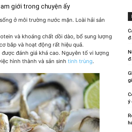
am giới trong chuyện ấy
 sống ở môi trường nước mặn. Loài hải sản
C
otein và khoáng chất dồi dào, bổ sung lượng
đ
cơ bắp và hoạt động rất hiệu quả.
N
được đánh giá khá cao. Nguyên tố vi lượng
đ
việc hình thành và sản sinh
tinh trùng
.
G
g
C
ý
R
h