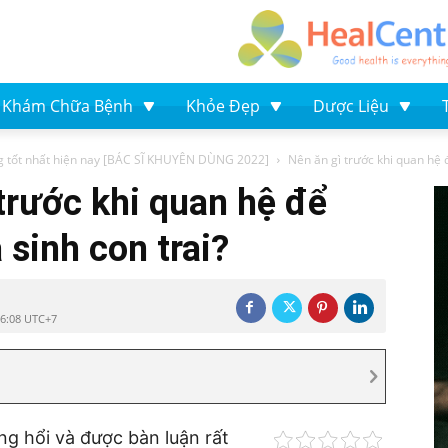
Khám Chữa Bệnh
Khỏe Đẹp
Dược Liệu
 tốt nhất hiện nay [BÁC SĨ KHUYÊN DÙNG 2022]
Nên ăn gì trước khi quan hệ đ
 trước khi quan hệ để
 sinh con trai?
16:08 UTC+7
g hổi và được bàn luận rất