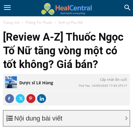
Trang chủ
Thông Tin Thuốc
Sinh Lý Phụ Nữ
[Review A-Z] Thuốc Ngọc
Tố Nữ tăng vòng một có
tốt không? Giá bán?
Cập nhật lần cuối
Dược sĩ Lê Hùng
Thứ Hai, 14/09/2020 17:49 UTC+7
Nội dung bài viết