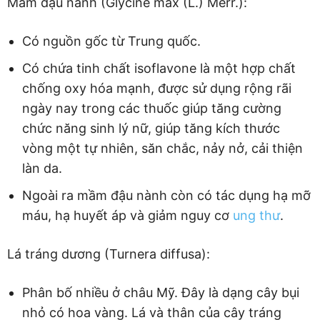
Mầm đậu nành (Glycine max (L.) Merr.):
Có nguồn gốc từ Trung quốc.
Có chứa tinh chất isoflavone là một hợp chất
chống oxy hóa mạnh, được sử dụng rộng rãi
ngày nay trong các thuốc giúp tăng cường
chức năng sinh lý nữ, giúp tăng kích thước
vòng một tự nhiên, săn chắc, nảy nở, cải thiện
làn da.
Ngoài ra mầm đậu nành còn có tác dụng hạ mỡ
máu, hạ huyết áp và giảm nguy cơ
ung thư
.
Lá tráng dương (Turnera diffusa):
Phân bố nhiều ở châu Mỹ. Đây là dạng cây bụi
nhỏ có hoa vàng. Lá và thân của cây tráng