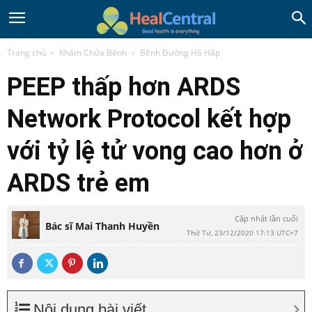
Trang chủ
Khám Chữa Bệnh
Bệnh Đường Hô Hấp
PEEP thấp hơn ARDS
Network Protocol kết hợp
với tỷ lệ tử vong cao hơn ở
ARDS trẻ em
Cập nhật lần cuối
Bác sĩ Mai Thanh Huyền
Thứ Tư, 23/12/2020 17:13 UTC+7
Nội dung bài viết