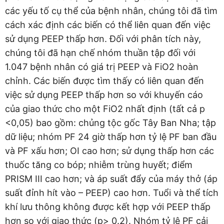
các yếu tố cụ thể của bệnh nhân, chúng tôi đã tìm
cách xác định các biến có thể liên quan đến việc
sử dụng PEEP thấp hơn. Đối với phân tích này,
chúng tôi đã hạn chế nhóm thuần tập đối với
1.047 bệnh nhân có giá trị PEEP và FiO2 hoàn
chỉnh. Các biến được tìm thấy có liên quan đến
việc sử dụng PEEP thấp hơn so với khuyến cáo
của giao thức cho một FiO2 nhất định (tất cả p
<0,05) bao gồm: chủng tộc gốc Tây Ban Nha; tập
dữ liệu; nhóm PF 24 giờ thấp hơn tỷ lệ PF ban đầu
và PF xấu hơn; OI cao hơn; sử dụng thấp hơn các
thuốc tăng co bóp; nhiễm trùng huyết; điểm
PRISM III cao hơn; và áp suất đẩy của máy thở (áp
suất đỉnh hít vào – PEEP) cao hơn. Tuổi và thể tích
khí lưu thông không được kết hợp với PEEP thấp
hơn so với giao thức (p> 0.2). Nhóm tỷ lệ PF cải