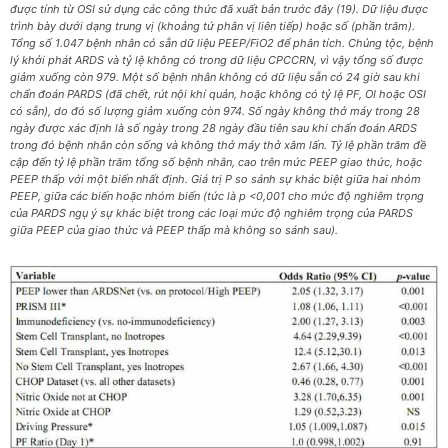
được tính từ OSI sử dụng các công thức đã xuất bản trước đây (19). Dữ liệu được
trình bày dưới dạng trung vị (khoảng tứ phân vị liên tiếp) hoặc số (phần trăm).
Tổng số 1.047 bệnh nhân có sẵn dữ liệu PEEP/FiO2 để phân tích. Chủng tộc, bệnh
lý khởi phát ARDS và tỷ lệ không có trong dữ liệu CPCCRN, vì vậy tổng số được
giảm xuống còn 979. Một số bệnh nhân không có dữ liệu sẵn có 24 giờ sau khi
chẩn đoán PARDS (đã chết, rút nội khí quản, hoặc không có tỷ lệ PF, OI hoặc OSI
có sẵn), do đó số lượng giảm xuống còn 974. Số ngày không thở máy trong 28
ngày được xác định là số ngày trong 28 ngày đầu tiên sau khi chẩn đoán ARDS
trong đó bệnh nhân còn sống và không thở máy thở xâm lấn. Tỷ lệ phần trăm đề
cập đến tỷ lệ phần trăm tổng số bệnh nhân, cao trên mức PEEP giao thức, hoặc
PEEP thấp với một biến nhất định. Giá trị P so sánh sự khác biệt giữa hai nhóm
PEEP, giữa các biến hoặc nhóm biến (tức là p <0,001 cho mức độ nghiêm trọng
của PARDS ngụ ý sự khác biệt trong các loại mức độ nghiêm trọng của PARDS
giữa PEEP của giao thức và PEEP thấp mà không so sánh sau).