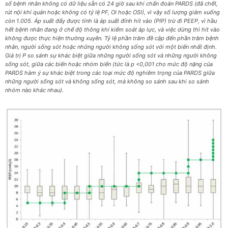
số bệnh nhân không có dữ liệu sẵn có 24 giờ sau khi chẩn đoán PARDS (đã chết,
rút nội khí quản hoặc không có tỷ lệ PF, OI hoặc OSI), vì vậy số lượng giảm xuống
còn 1.005. Áp suất đẩy được tính là áp suất đỉnh hít vào (PIP) trừ đi PEEP, vì hầu
hết bệnh nhân đang ở chế độ thông khí kiểm soát áp lực, và việc dừng thì hít vào
không được thực hiện thường xuyên. Tỷ lệ phần trăm đề cập đến phần trăm bệnh
nhân, người sống sót hoặc những người không sống sót với một biến nhất định.
Giá trị P so sánh sự khác biệt giữa những người sống sót và những người không
sống sót, giữa các biến hoặc nhóm biến (tức là p <0,001 cho mức độ nặng của
PARDS hàm ý sự khác biệt trong các loại mức độ nghiêm trọng của PARDS giữa
những người sống sót và không sống sót, mà không so sánh sau khi so sánh
nhóm nào khác nhau).