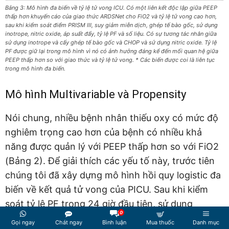
Bảng 3: Mô hình đa biến về tỷ lệ tử vong ICU. Có một liên kết độc lập giữa PEEP
thấp hơn khuyến cáo của giao thức ARDSNet cho FiO2 và tỷ lệ tử vong cao hơn,
sau khi kiểm soát điểm PRISM III, suy giảm miễn dịch, ghép tế bào gốc, sử dụng
inotrope, nitric oxide, áp suất đẩy, tỷ lệ PF và số liệu. Có sự tương tác nhân giữa
sử dụng inotrope và cấy ghép tế bào gốc và CHOP và sử dụng nitric oxide. Tỷ lệ
PF được giữ lại trong mô hình vì nó có ảnh hưởng đáng kể đến mối quan hệ giữa
PEEP thấp hơn so với giao thức và tỷ lệ tử vong. * Các biến được coi là liên tục
trong mô hình đa biến.
Mô hình Multivariable và Propensity
Nói chung, nhiều bệnh nhân thiếu oxy có mức độ
nghiêm trọng cao hơn của bệnh có nhiều khả
năng được quản lý với PEEP thấp hơn so với FiO2
(Bảng 2). Để giải thích các yếu tố này, trước tiên
chúng tôi đã xây dựng mô hình hồi quy logistic đa
biến về kết quả tử vong của PICU. Sau khi kiểm
soát tỷ lệ PF trong 24 giờ đầu tiên, sử dụng
0
inotrope, suy giảm miễn dịch, cấy ghép tế bào
Gọi ngay
Chát ngay
Bình luận
Mua thuốc
Danh mục