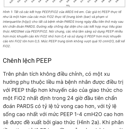
Hình 1: Tất cả các kết hợp PEEP/FiO2 của ARDS trẻ em. Các giá trị PEEP thực tế
như là một hàm của các mức FiO2 thực tế (trung bình (bar) và phạm vi
interquartile (hộp)) cho tất cả bệnh nhân PARDS trong ngày đầu tiên thở máy sau
khi chẩn đoán PARDS. Đường xếp chồng đại diện cho các kết hợp mục tiêu giao
thức ARDSNet của PEEP/FiO2. Nói chung, các nhà lâm sàng sử dụng PEEP nhiều
hơn mức khuyến cáo khi FiO2 nhỏ hơn 0,4 và sử dụng ít PEEP hơn mức khuyến
cáo khi FiO2 lớn hơn 0,5. Mức PEEP trung bình không vượt quá 10 cmH2O, bất kể
FiO2.
Chênh lệch PEEP
Trên phân tích không điều chỉnh, có một xu
hướng phụ thuộc liều mà bệnh nhân được điều trị
với PEEP thấp hơn khuyến cáo của giao thức cho
một FiO2 nhất định trong 24 giờ đầu tiên chẩn
đoán PARDS có tỷ lệ tử vong cao hơn, với tỷ lệ
sống cao nhất với mức PEEP 1-4 cmH2O cao hơn
sẽ được đề xuất bởi giao thức (Hình 2a). Khi phân