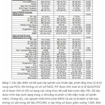
Bảng 1: Các đặc điểm và kết quả của nghiên cứu thuần tập, phân tầng theo tỷ lệ tử
vong của PICU. Khi không có chỉ số PaO2, P/F được tính toán từ tỷ lệ SpO2/FiO2
và OI được tính từ OSI sử dụng các công thức đã xuất bản trước đây (19). Dữ liệu
được trình bày dưới dạng trung vị (khoảng tứ phân vị liên tiếp) hoặc số (phần
trăm). Chủng tộc, các nguyên nhân khởi phát ARDS và các tỷ lệ bệnh lý kết hợp
không có sẵn trong dữ liệu CPCCRN, vì vậy tổng số được giảm xuống 1.065. Một