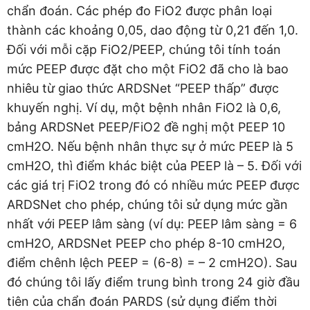
chẩn đoán. Các phép đo FiO2 được phân loại
thành các khoảng 0,05, dao động từ 0,21 đến 1,0.
Đối với mỗi cặp FiO2/PEEP, chúng tôi tính toán
mức PEEP được đặt cho một FiO2 đã cho là bao
nhiêu từ giao thức ARDSNet “PEEP thấp” được
khuyến nghị. Ví dụ, một bệnh nhân FiO2 là 0,6,
bảng ARDSNet PEEP/FiO2 đề nghị một PEEP 10
cmH2O. Nếu bệnh nhân thực sự ở mức PEEP là 5
cmH2O, thì điểm khác biệt của PEEP là – 5. Đối với
các giá trị FiO2 trong đó có nhiều mức PEEP được
ARDSNet cho phép, chúng tôi sử dụng mức gần
nhất với PEEP lâm sàng (ví dụ: PEEP lâm sàng = 6
cmH2O, ARDSNet PEEP cho phép 8-10 cmH2O,
điểm chênh lệch PEEP = (6-8) = – 2 cmH2O). Sau
đó chúng tôi lấy điểm trung bình trong 24 giờ đầu
tiên của chẩn đoán PARDS (sử dụng điểm thời