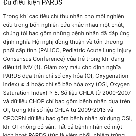
Đủ điều kiện PARDS
Trong khi các tiêu chí thu nhận cho mỗi nghiên
cứu trong bốn nghiên cứu khác nhau một chút,
chúng tôi bao gồm những bệnh nhân đã đáp ứng
định nghĩa Hội nghị đồng thuận về tổn thương
phổi cấp tính (PALICC, Pediatric Acute Lung Injury
Consensus Conference) của trẻ trong khi đang
điều trị IMV (1). Giảm oxy máu cho định nghĩa
PARDS dựa trên chỉ số oxy hóa (OI, Oxygenation
Index) ≥ 4 hoặc chỉ số bão hòa oxy (OSI, Oxygen
Saturation Index) ≥ 5. Số liệu CHLA từ 2000-2007
và dữ liệu CHOP chỉ bao gồm bệnh nhân dựa trên
OI, trong khi số liệu CHLA từ 2009-2013 và
CPCCRN dữ liệu bao gồm bệnh nhân sử dụng OSI,
khi OI không có sẵn. Tất cả bệnh nhân có một
kích hoạt PARDS (tức là viêm phổi, nhiễm trùng