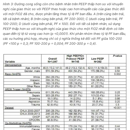
Hình 3: Đường cong sống còn cho bệnh nhân trên PEEP thấp hơn so với khuyến
nghị của giao thức so với PEEP theo hoặc cao hơn khuyến cáo của giao thức đối
với một FiO2 đã cho, được phân tầng theo tỷ lệ PF ban đầu. A (trên cùng bên trái,
tất cả bệnh nhân); B (trên cùng bên phải, PF 200-300); C (dưới cùng bên trái, PF
100-200); D (dưới cùng bên phải, PF ≤ 100). Đối với tất cả bệnh nhân, sử dụng
PEEP thấp hơn so với khuyến nghị của giao thức cho một FiO2 nhất định có liên
quan đến tỷ lệ tử vong cao hơn (p <0,0001). Khi phân nhóm theo tỷ lệ PF ban đầu,
các xu hướng phù hợp, nhưng chỉ có ý nghĩa thống kê đối với PF giữa 100-200
(PF <100 p = 0,3; PF 100-200 p = 0,004; PF 200-300 p = 0,4).