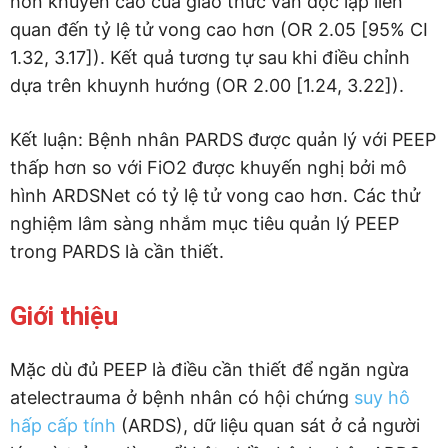
hơn khuyến cáo của giao thức vẫn độc lập liên
quan đến tỷ lệ tử vong cao hơn (OR 2.05 [95% CI
1.32, 3.17]). Kết quả tương tự sau khi điều chỉnh
dựa trên khuynh hướng (OR 2.00 [1.24, 3.22]).
Kết luận: Bệnh nhân PARDS được quản lý với PEEP
thấp hơn so với FiO2 được khuyến nghị bởi mô
hình ARDSNet có tỷ lệ tử vong cao hơn. Các thử
nghiệm lâm sàng nhắm mục tiêu quản lý PEEP
trong PARDS là cần thiết.
Giới thiệu
Mặc dù đủ PEEP là điều cần thiết để ngăn ngừa
atelectrauma ở bệnh nhân có hội chứng
suy hô
hấp cấp tính
(ARDS), dữ liệu quan sát ở cả người