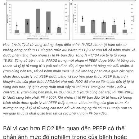
Hình 2A-D: Tỷ lệ tử vong không được điều chỉnh PARDS như một hàm của sự
không đồng nhất PEEP từ giao thức ARDSNet PEEP/FiO2 cho tất cả bệnh nhân, và
được phân tầng theo nhóm tỷ lệ PF ban đầu. Tổng N = 1,134 với tỷ lệ tử vong
18,6%. Tổng số bệnh nhân PARDS trong mỗi phạm vi PEEP được biểu thị bằng các
thanh và tỷ lệ tử vong ICU (với sai số chuẩn) được biểu thị bằng các dấu chấm. A.
(trên cùng bên trái, tất cả bệnh nhân PARDS). Có khoảng phân chia giữa các bệnh
nhân được quản lý với PEEP dưới, bằng và cao hơn giao thức. PEEP thấp hơn
khuyến cáo của giao thức ARDSNet cho một FiO2 đã cho có liên quan đến tỷ lệ tử
vong cao hơn. Tỷ lệ tử vong thấp nhất xảy ra khi PEEP trên giao thức 1 đến 4
cmH2O. B. (trên cùng bên phải, PF 200-300); C (dưới cùng bên trái, PF 100-200);
D (dưới cùng bên phải, PF ≤ 100). Khi nhóm tỷ lệ PF ban đầu tồi tệ hơn, số lượng
bệnh nhân được quản lý với PEEP thấp hơn so với mức tăng của giao thức. Xu
hướng chung là tỷ lệ tử vong cao hơn đối với những người có PEEP thấp hơn so
với giao thức là nhất quán trên tất cả các phân nhóm PF ban đầu.
Bởi vì cao hơn FiO2 liên quan đến PEEP có thể
phản ánh mức độ nghiêm trọng của bệnh hoặc