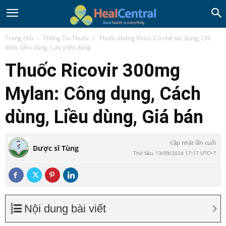
Trang chủ
Thông Tin Thuốc
Thuốc kháng Virus: Cơ chế tác dụng, Chỉ
định, Liều dùng, Lưu ý khi dùng
Thuốc Ricovir 300mg
Mylan: Công dụng, Cách
dùng, Liều dùng, Giá bán
Cập nhật lần cuối
Dược sĩ Tùng
Thứ Sáu, 13/09/2024 17:17 UTC+7
Nội dung bài viết