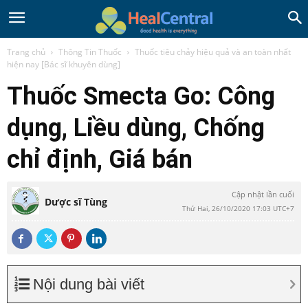
Trang chủ
Thông Tin Thuốc
Thuốc tiêu chảy hiệu quả và an toàn nhất
hiện nay [Bác sĩ khuyên dùng]
Thuốc Smecta Go: Công
dụng, Liều dùng, Chống
chỉ định, Giá bán
Cập nhật lần cuối
Dược sĩ Tùng
Thứ Hai, 26/10/2020 17:03 UTC+7
Nội dung bài viết