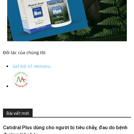
Đối tác của chúng tôi:
Gel bôi trĩ Hemono.
Bài viết mới
Catidral Plus dùng cho người bị tiêu chảy, đau do bệnh