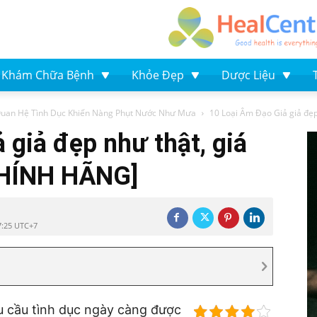
Khám Chữa Bệnh
Khỏe Đẹp
Dược Liệu
an Hệ Tình Dục Khiến Nàng Phụt Nước Như Mưa
10 Loại Âm Đạo Giả giả đẹp 
 giả đẹp như thật, giá
[CHÍNH HÃNG]
7:25 UTC+7
hu cầu tình dục ngày càng được