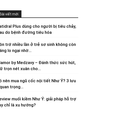
Bài viết mới
atidral Plus dùng cho người bị tiêu chảy,
au do bệnh đường tiêu hóa
ôn trớ nhiều lần ở trẻ sơ sinh không còn
áng lo ngại nhờ...
lamor by Medzavy – Đánh thức sức hút,
iữ trọn nét xuân cho...
ó nên mua ngũ cốc nội tiết Như Ý? 3 lưu
 quan trọng...
eview muối kiềm Như Ý: giải pháp hỗ trợ
ay chỉ là xu hướng?