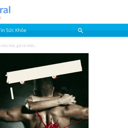
Tin Sức Khỏe
như thật, giá rẻ nhất...