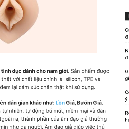
C
đ
N
đ
 tình dục dành cho nam giới.
Sản phẩm được
G
g
hật với chất liệu chính là silicon, TPE và
đem lại cảm xúc chân thật khi sử dụng.
C
ý
tên dân gian khác như:
Lồn
Giả, Bướm Giả.
n tự nhiên, tự động bú mút, mềm mại và đàn
R
 Ngoài ra, thành phần của âm đạo giả thường
h
 mịn như da người. Âm đạo giả giúp việc thủ