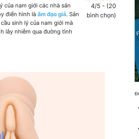
ý của nam giới các nhà sản
4/5 - (20
oy điển hình là
âm đạo giả
. Sản
bình chọn)
ầu sinh lý của nam giới mà
h lây nhiễm qua đường tình
Đố