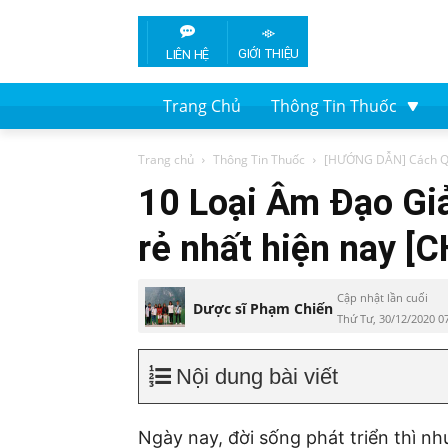
GIỚI THIỆU
LIÊN HỆ
Trang Chủ
Thông Tin Thuốc
Trang chủ
Thông Tin Thuốc
[HƯỚNG DẪN] Cách Qu
10 Loại Âm Đạo Giả
rẻ nhất hiện nay 
Cập nhật lần cuối
Dược sĩ Phạm Chiến
Thứ Tư, 30/12/2020 0
Nội dung bài viết
Ngày nay, đời sống phát triển thì n