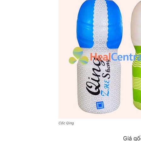
Cốc Qing
Giá gố