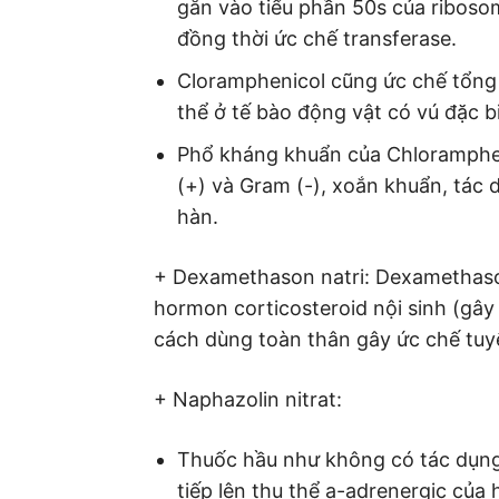
gắn vào tiểu phần 50s của ribos
đồng thời ức chế transferase.
Cloramphenicol cũng ức chế tổng 
thể ở tế bào động vật có vú đặc b
Phổ kháng khuẩn của Chloramphen
(+) và Gram (-), xoắn khuẩn, tác
hàn.
+ Dexamethason natri: Dexamethaso
hormon corticosteroid nội sinh (gây
cách dùng toàn thân gây ức chế tuy
+ Naphazolin nitrat:
Thuốc hầu như không có tác dụng 
tiếp lên thụ thể a-adrenergic của 