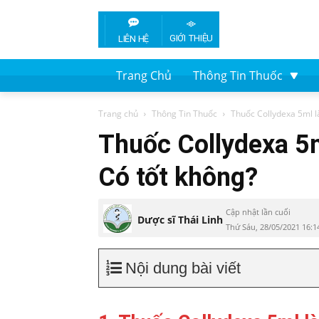
GIỚI THIỆU
LIÊN HỆ
Trang Chủ
Thông Tin Thuốc
Trang chủ
Thông Tin Thuốc
Thuốc Collydexa 5ml là
Thuốc Collydexa 5m
Có tốt không?
Cập nhật lần cuối
Dược sĩ Thái Linh
Thứ Sáu, 28/05/2021 16:
Nội dung bài viết