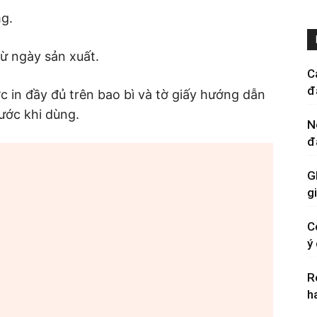
mg.
ừ ngày sản xuất.
C
đ
 in đầy đủ trên bao bì và tờ giấy hướng dẫn
ước khi dùng.
N
đ
G
g
C
ý
R
h