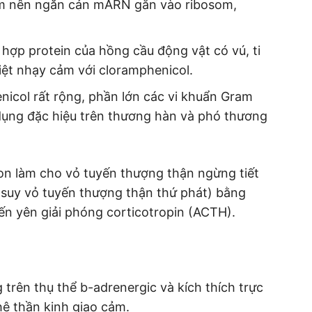
om nên ngăn cản mARN gắn vào ribosom,
hợp protein của hồng cầu động vật có vú, ti
iệt nhạy cảm với cloramphenicol.
icol rất rộng, phần lớn các vi khuẩn Gram
 dụng đặc hiệu trên thương hàn và phó thương
n làm cho vỏ tuyến thượng thận ngừng tiết
 suy vỏ tuyến thượng thận thứ phát) bằng
ến yên giải phóng corticotropin (ACTH).
trên thụ thể b-adrenergic và kích thích trực
hệ thần kinh giao cảm.