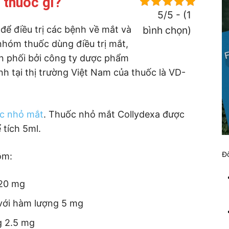
 thuốc gì?
5/5 - (1
để điều trị các bệnh về mắt và
bình chọn)
hóm thuốc dùng điều trị mắt,
ân phối bởi công ty dược phẩm
nh tại thị trường Việt Nam của thuốc là VD-
c nhỏ mắt
. Thuốc nhỏ mắt Collydexa được
 tích 5ml.
Đố
ồm:
 20 mg
với hàm lượng 5 mg
g 2.5 mg