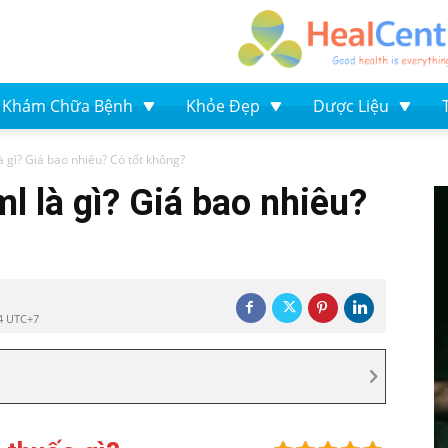
Khám Chữa Bệnh
Khỏe Đẹp
Dược Liệu
 gì? Giá bao nhiêu? Có tốt không?
l là gì? Giá bao nhiêu?
14 UTC+7