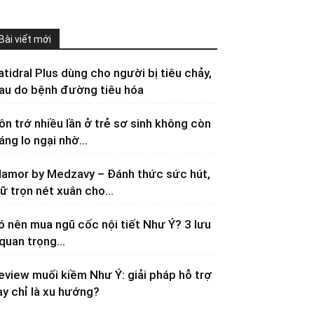
Bài viết mới
atidral Plus dùng cho người bị tiêu chảy,
au do bệnh đường tiêu hóa
ôn trớ nhiều lần ở trẻ sơ sinh không còn
áng lo ngại nhờ...
lamor by Medzavy – Đánh thức sức hút,
iữ trọn nét xuân cho...
ó nên mua ngũ cốc nội tiết Như Ý? 3 lưu
 quan trọng...
eview muối kiềm Như Ý: giải pháp hỗ trợ
ay chỉ là xu hướng?