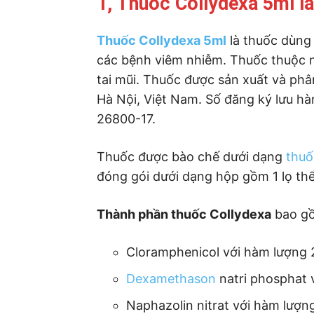
1, Thuốc Collydexa 5ml là
Thuốc Collydexa 5ml
là thuốc dùng 
các bệnh viêm nhiễm. Thuốc thuộc n
tai mũi. Thuốc được sản xuất và ph
Hà Nội, Việt Nam. Số đăng ký lưu hà
26800-17.
Thuốc được bào chế dưới dạng
thuố
đóng gói dưới dạng hộp gồm 1 lọ thể
Thành phần thuốc Collydexa
bao g
Cloramphenicol với hàm lượng
Dexamethason
natri phosphat 
Naphazolin nitrat với hàm lượn