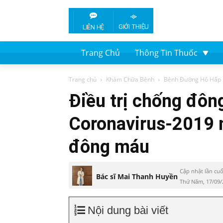
GIỚI THIỆU
LIÊN HỆ
Trang Chủ
Thông Tin Thuốc
Trang chủ
Khám Chữa Bệnh
Bệnh Đường Hô Hấp
Điều trị chống đô
Coronavirus-2019 
đông máu
Cập nhật lần cuố
Bác sĩ Mai Thanh Huyền
Thứ Năm, 17/09/
Nội dung bài viết