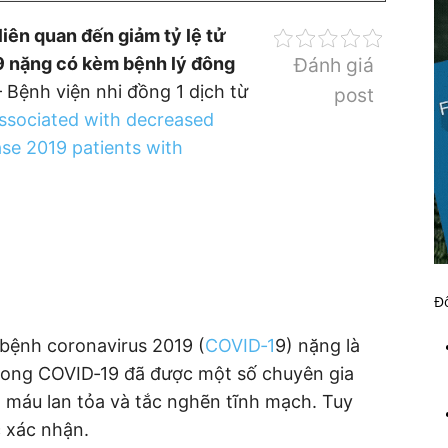
liên quan đến giảm tỷ lệ tử
9 nặng có kèm bệnh lý đông
Đánh giá
Bệnh viện nhi đồng 1 dịch từ
post
associated with decreased
ase 2019 patients with
Đố
 bệnh coronavirus 2019 (
COVID‐1
9) nặng là
ong COVID‐19 đã được một số chuyên gia
máu lan tỏa và tắc nghẽn tĩnh mạch. Tuy
c xác nhận.