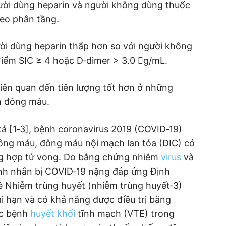
gười dùng heparin và người không dùng thuốc
eo phân tầng.
ười dùng heparin thấp hơn so với người không
iểm SIC ≥ 4 hoặc D‐dimer > 3.0 g/mL.
liên quan đến tiên lượng tốt hơn ở những
n đông máu.
ả [1‐3], bệnh coronavirus 2019 (COVID‐19)
đông máu, đông máu nội mạch lan tỏa (DIC) có
ờng hợp tử vong. Do bằng chứng nhiễm
virus
và
ệnh nhân bị COVID‐19 nặng đáp ứng Định
 Nhiễm trùng huyết (nhiễm trùng huyết‐3)
dài hạn và có khả năng được điều trị bằng
ắc bệnh
huyết khối
tĩnh mạch (VTE) trong