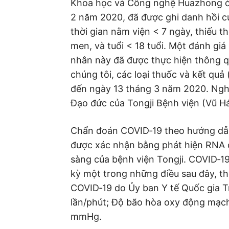
Khoa học và Công nghệ Huazhong ở 
2 năm 2020, đã được ghi danh hồi cứu
thời gian nằm viện < 7 ngày, thiếu 
men, và tuổi < 18 tuổi. Một đánh gi
nhân này đã được thực hiện thông qu
chúng tôi, các loại thuốc và kết quả
đến ngày 13 tháng 3 năm 2020. Ngh
Đạo đức của Tongji Bệnh viện (Vũ H
Chẩn đoán COVID‐19 theo hướng dẫn 
được xác nhận bằng phát hiện RNA 
sàng của bệnh viện Tongji. COVID‐1
kỳ một trong những điều sau đây, th
COVID‐19 do Ủy ban Y tế Quốc gia T
lần/phút; Độ bão hòa oxy động mạch
mmHg.