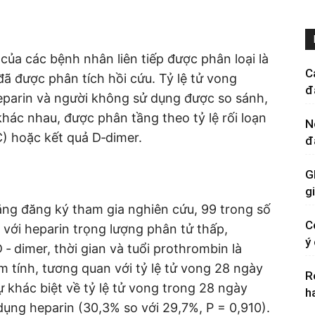
của các bệnh nhân liên tiếp được phân loại là
C
đã được phân tích hồi cứu. Tỷ lệ tử vong
đ
eparin và người không sử dụng được so sánh,
ác nhau, được phân tầng theo tỷ lệ rối loạn
N
) hoặc kết quả D‐dimer.
đ
G
g
g đăng ký tham gia nghiên cứu, 99 trong số
C
 với heparin trọng lượng phân tử thấp,
ý
 dimer, thời gian và tuổi prothrombin là
âm tính, tương quan với tỷ lệ tử vong 28 ngày
R
 khác biệt về tỷ lệ tử vong trong 28 ngày
h
ụng heparin (30,3% so với 29,7%, P = 0,910).