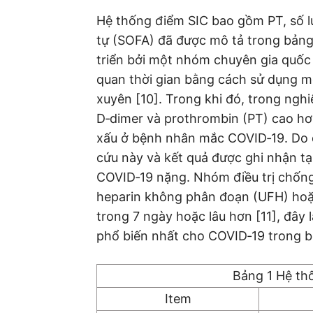
Hệ thống điểm SIC bao gồm PT, số l
tự (SOFA) đã được mô tả trong bảng
triển bởi một nhóm chuyên gia quốc 
quan thời gian bằng cách sử dụng m
xuyên [10]. Trong khi đó, trong nghi
D‐dimer và prothrombin (PT) cao hơn
xấu ở bệnh nhân mắc COVID‐19. Do 
cứu này và kết quả được ghi nhận tạ
COVID‐19 nặng. Nhóm điều trị chốn
heparin không phân đoạn (UFH) hoặ
trong 7 ngày hoặc lâu hơn [11], đây
phổ biến nhất cho COVID‐19 trong b
Bảng 1 Hệ th
Item