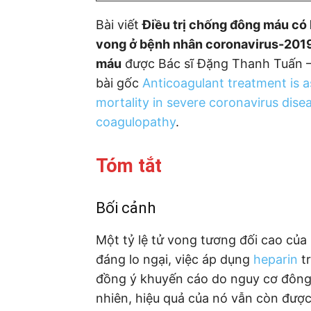
Bài viết
Điều trị chống đông máu có 
vong ở bệnh nhân coronavirus-201
máu
được Bác sĩ Đặng Thanh Tuấn – 
bài gốc
Anticoagulant treatment is 
mortality in severe coronavirus dise
coagulopathy
.
Tóm tắt
Bối cảnh
Một tỷ lệ tử vong tương đối cao của
đáng lo ngại, việc áp dụng
heparin
tr
đồng ý khuyến cáo do nguy cơ đông 
nhiên, hiệu quả của nó vẫn còn đượ