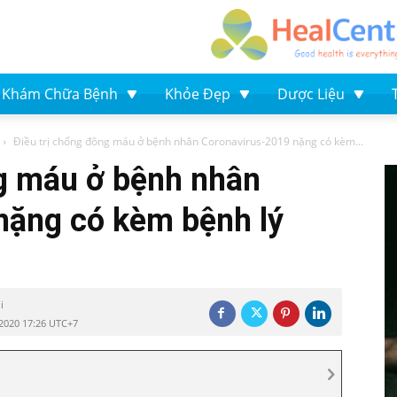
Khám Chữa Bệnh
Khỏe Đẹp
Dược Liệu
Điều trị chống đông máu ở bệnh nhân Coronavirus-2019 nặng có kèm...
ng máu ở bệnh nhân
nặng có kèm bệnh lý
i
2020 17:26 UTC+7