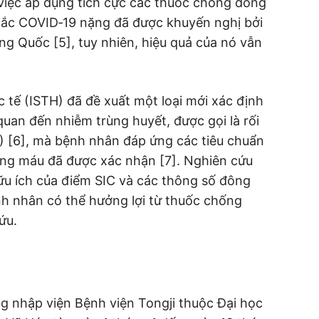
 việc áp dụng tích cực các thuốc chống đông
ắc COVID‐19 nặng đã được khuyến nghị bởi
g Quốc [5], tuy nhiên, hiệu quả của nó vẫn
 tế (ISTH) đã đề xuất một loại mới xác định
quan đến nhiễm trùng huyết, được gọi là rối
) [6], mà bệnh nhân đáp ứng các tiêu chuẩn
ông máu đã được xác nhận [7]. Nghiên cứu
ữu ích của điểm SIC và các thông số đông
h nhân có thể hưởng lợi từ thuốc chống
ứu.
g nhập viện Bệnh viện Tongji thuộc Đại học