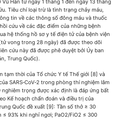
Vũ Hán từ ngày 1 tháng 1 đến ngày 13 tháng
. Tiêu chí loại trừ là tình trạng chảy máu,
thông tin về các thông số đông máu và thuốc
á hồi cứu về các đặc điểm của những bệnh
a hệ thống hồ sơ y tế điện tử của bệnh viện
 (tử vong trong 28 ngày) đã được theo dõi
iên cứu này đã được phê duyệt bởi Ủy ban
án, Trung Quốc).
tạm thời của Tổ chức Y tế Thế giới [8] và
của SARS‐CoV‐2 trong phòng thí nghiệm lâm
9 nghiêm trọng được xác định là đáp ứng bất
eo Kế hoạch chẩn đoán và điều trị của
rung Quốc đề xuất [9]: Tần số thở ≥ 30
 ≤ 93% khi nghỉ ngơi; PaO2/FiO2 ≤ 300