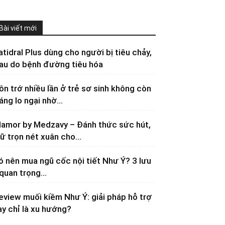
Bài viết mới
atidral Plus dùng cho người bị tiêu chảy,
au do bệnh đường tiêu hóa
ôn trớ nhiều lần ở trẻ sơ sinh không còn
áng lo ngại nhờ...
lamor by Medzavy – Đánh thức sức hút,
iữ trọn nét xuân cho...
ó nên mua ngũ cốc nội tiết Như Ý? 3 lưu
 quan trọng...
eview muối kiềm Như Ý: giải pháp hỗ trợ
ay chỉ là xu hướng?