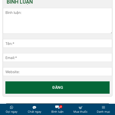
BÌNH LUẬN
0
Gọi ngay
Chát ngay
Bình luận
Mua thuốc
Danh mục