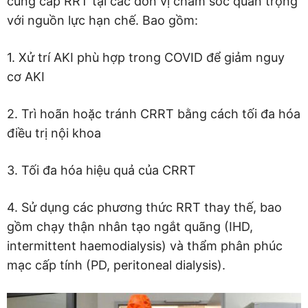
cung cấp RRT tại các đơn vị chăm sóc quan trọng
với nguồn lực hạn chế. Bao gồm:
1. Xử trí AKI phù hợp trong COVID để giảm nguy
cơ AKI
2. Trì hoãn hoặc tránh CRRT bằng cách tối đa hóa
điều trị nội khoa
3. Tối đa hóa hiệu quả của CRRT
4. Sử dụng các phương thức RRT thay thế, bao
gồm chạy thận nhân tạo ngắt quãng (IHD,
intermittent haemodialysis) và thẩm phân phúc
mạc cấp tính (PD, peritoneal dialysis).