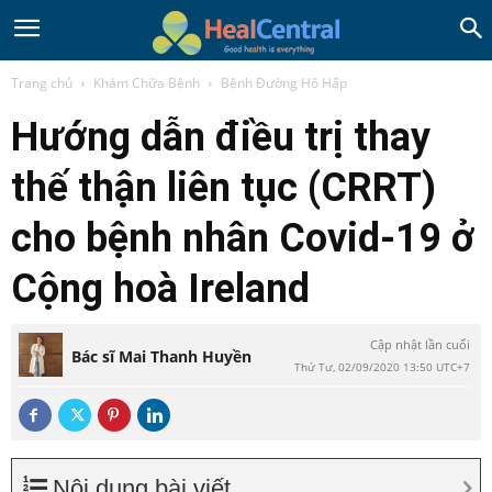
Trang chủ
Khám Chữa Bệnh
Bệnh Đường Hô Hấp
Hướng dẫn điều trị thay
thế thận liên tục (CRRT)
cho bệnh nhân Covid-19 ở
Cộng hoà Ireland
Cập nhật lần cuối
Bác sĩ Mai Thanh Huyền
Thứ Tư, 02/09/2020 13:50 UTC+7
Nội dung bài viết