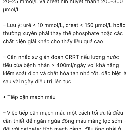
20–25 mmol/L và creatinin huyết thanh 200–300
μmol/L.
– Lưu ý: urê < 10 mmol/L, creat < 150 μmol/L hoặc
thường xuyên phải thay thế phosphate hoặc các
chất điện giải khác cho thấy liều quá cao.
– Cân nhắc sự gián đoạn CRRT nếu lượng nước
tiểu của bệnh nhân > 400ml/ngày với khả năng
kiểm soát dịch và chất hòa tan nhỏ tốt, đặc biệt là
sau vài ngày điều trị liên tục.
• Tiếp cận mạch máu
– Việc tiếp cận mạch máu một cách tối ưu là điều
cần thiết để ngăn ngừa đông máu màng lọc sớm –
đối với catheter tĩnh mạch cảnh, đầu ống phải ở