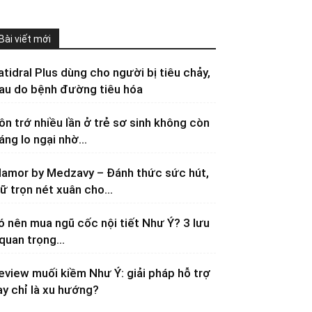
Bài viết mới
atidral Plus dùng cho người bị tiêu chảy,
au do bệnh đường tiêu hóa
ôn trớ nhiều lần ở trẻ sơ sinh không còn
áng lo ngại nhờ...
lamor by Medzavy – Đánh thức sức hút,
iữ trọn nét xuân cho...
ó nên mua ngũ cốc nội tiết Như Ý? 3 lưu
 quan trọng...
eview muối kiềm Như Ý: giải pháp hỗ trợ
ay chỉ là xu hướng?