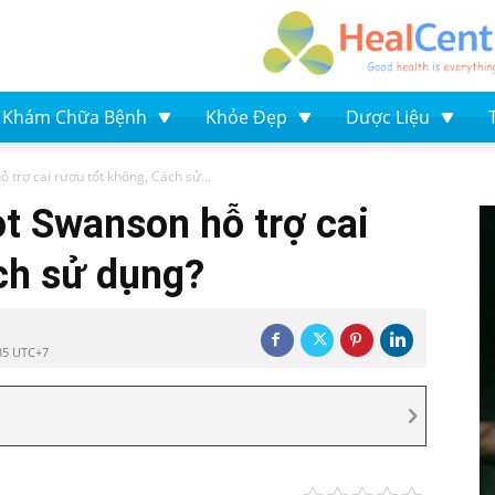
Khám Chữa Bệnh
Khỏe Đẹp
Dược Liệu
trợ cai rượu tốt không, Cách sử...
t Swanson hỗ trợ cai
ch sử dụng?
35 UTC+7