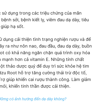
 sử dụng trong các triệu chứng của mãn
bệnh sởi, bệnh kiết lỵ, viêm đau dạ dày, tiêu
giúp hạ sốt.
 dụng cải thiện tình trạng nghiện rượu và để
ây ra như nôn nao, đau đầu, đau dạ dày, buồn
ot có khả năng ngăn chặn quá trình oxy hóa
n mạnh hơn cả vitamin E. Những tính chất
ột thảo dược quý để duy trì sức khỏe hệ tim
zu Root hỗ trợ tăng cường thải trừ độc tố,
Trợ giúp khiến cai rượu thành công. Làm giảm
ỏi, khiến tinh thần được cải thiện.
500mg có ảnh hướng đến dạ dày không?