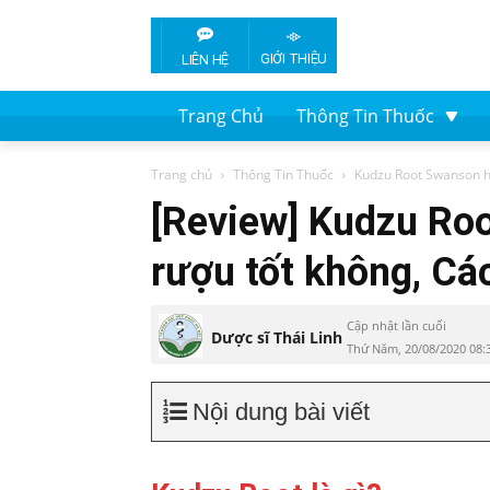
GIỚI THIỆU
LIÊN HỆ
Trang Chủ
Thông Tin Thuốc
Trang chủ
Thông Tin Thuốc
Kudzu Root Swanson hỗ 
[Review] Kudzu Roo
rượu tốt không, Cá
Cập nhật lần cuối
Dược sĩ Thái Linh
Thứ Năm, 20/08/2020 08:
Nội dung bài viết