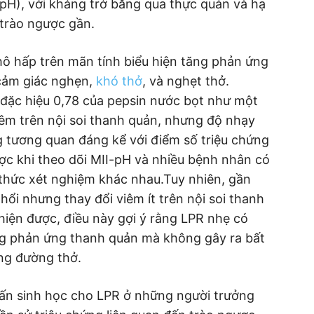
pH), với kháng trở băng qua thực quản và hạ
 trào ngược gần.
ô hấp trên mãn tính biểu hiện tăng phản ứng
 cảm giác nghẹn,
khó thở
, và nghẹt thở.
 đặc hiệu 0,78 của pepsin nước bọt như một
iêm trên nội soi thanh quản, nhưng độ nhạy
g tương quan đáng kể với điểm số triệu chứng
ợc khi theo dõi MII-pH và nhiều bệnh nhân có
 thức xét nghiệm khác nhau.Tuy nhiên, gần
ổi nhưng thay đổi viêm ít trên nội soi thanh
hiện được, điều này gợi ý rằng LPR nhẹ có
ăng phản ứng thanh quản mà không gây ra bất
ong đường thở.
ấn sinh học cho LPR ở những người trưởng