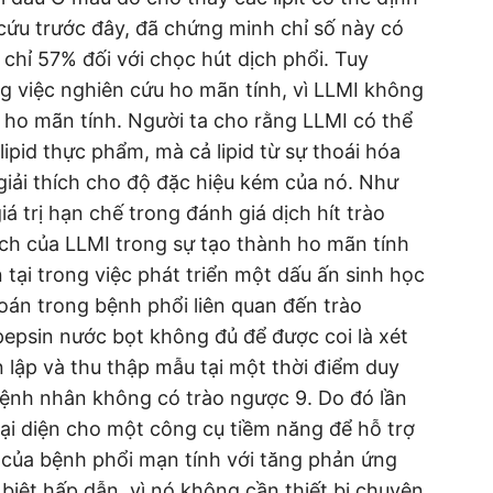
cứu trước đây, đã chứng minh chỉ số này có
chỉ 57% đối với chọc hút dịch phổi. Tuy
ng việc nghiên cứu ho mãn tính, vì LLMI không
 ho mãn tính. Người ta cho rằng LLMI có thể
ipid thực phẩm, mà cả lipid từ sự thoái hóa
giải thích cho độ đặc hiệu kém của nó. Như
á trị hạn chế trong đánh giá dịch hít trào
 ích của LLMI trong sự tạo thành ho mãn tính
 tại trong việc phát triển một dấu ấn sinh học
án trong bệnh phổi liên quan đến trào
epsin nước bọt không đủ để được coi là xét
 lập và thu thập mẫu tại một thời điểm duy
bệnh nhân không có trào ngược 9. Do đó lần
ại diện cho một công cụ tiềm năng để hỗ trợ
 của bệnh phổi mạn tính với tăng phản ứng
biệt hấp dẫn, vì nó không cần thiết bị chuyên