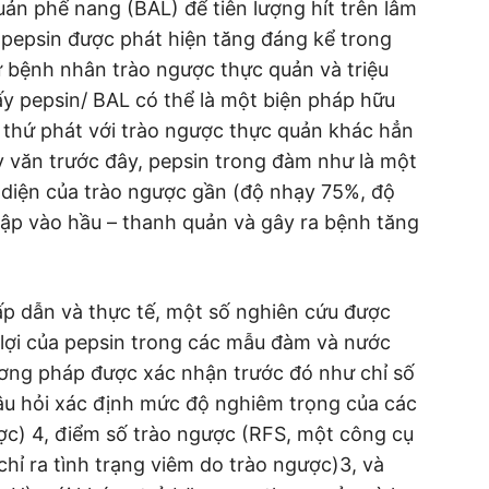
ản phế nang (BAL) để tiên lượng hít trên lâm
, pepsin được phát hiện tăng đáng kể trong
ừ bệnh nhân trào ngược thực quản và triệu
y pepsin/ BAL có thể là một biện pháp hữu
h thứ phát với trào ngược thực quản khác hẳn
y văn trước đây, pepsin trong đàm như là một
 diện của trào ngược gần (độ nhạy 75%, độ
hập vào hầu – thanh quản và gây ra bệnh tăng
ấp dẫn và thực tế, một số nghiên cứu được
 lợi của pepsin trong các mẫu đàm và nước
ương pháp được xác nhận trước đó như chỉ số
câu hỏi xác định mức độ nghiêm trọng của các
ợc) 4, điểm số trào ngược (RFS, một công cụ
chỉ ra tình trạng viêm do trào ngược)3, và