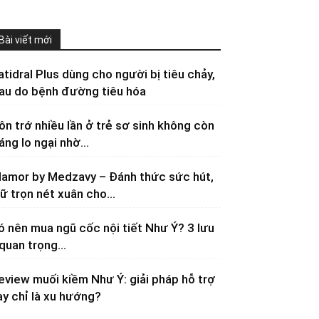
Bài viết mới
atidral Plus dùng cho người bị tiêu chảy,
au do bệnh đường tiêu hóa
ôn trớ nhiều lần ở trẻ sơ sinh không còn
áng lo ngại nhờ...
lamor by Medzavy – Đánh thức sức hút,
iữ trọn nét xuân cho...
ó nên mua ngũ cốc nội tiết Như Ý? 3 lưu
 quan trọng...
eview muối kiềm Như Ý: giải pháp hỗ trợ
ay chỉ là xu hướng?