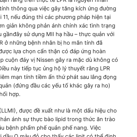
tính thông qua việc gây tăng kích ứng đường
ại 11, nếu đúng thì các phương pháp hiện tại
ơn giản không phản ánh chính xác tình trạng
u gầnđây sử dụng MII hạ hầu – thực quản với
R ở những bệnh nhân bị ho mãn tính đã
ược lựa chọn cẩn thận có đáp ứng hoàn
p cuộn đáy vị Nissen gây ra mặc dù không có
iều này tiếp tục ủng hộ lý thuyết rằng LPR
 viêm mạn tính tiềm ẩn thứ phát sau lắng đọng
quản (đứng đầu các yếu tố khác gây ra ho)
hối hợp.
 (LLMI), được đề xuất như là một dấu hiệu cho
phản ánh sự thực bào lipid trong thức ăn trào
mẫu bệnh phẩm phế quản phế nang. Việc
 dầu O màu đỏ cho thấy các lipit có thể định