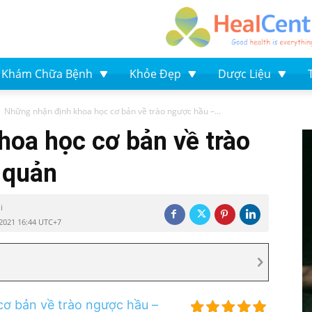
Khám Chữa Bệnh
Khỏe Đẹp
Dược Liệu
Những nhận định khoa học cơ bản về trào ngược hầu –...
oa học cơ bản về trào
 quản
i
2021 16:44 UTC+7
ơ bản về trào ngược hầu –