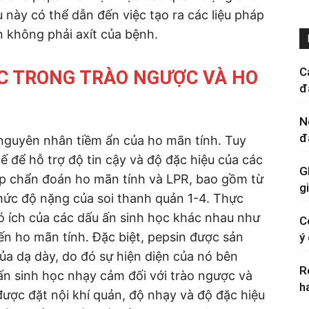
 này có thể dẫn đến việc tạo ra các liệu pháp
n không phải axít của bệnh.
C
ỌC TRONG TRÀO NGƯỢC VÀ HO
đ
N
đ
 nguyên nhân tiềm ẩn của ho mãn tính. Tuy
ế để hỗ trợ độ tin cậy và độ đặc hiệu của các
G
iúp chẩn đoán ho mãn tính và LPR, bao gồm từ
g
mức độ nặng của soi thanh quản 1-4. Thực
có ích của các dấu ấn sinh học khác nhau như
C
ến ho mãn tính. Đặc biệt, pepsin được sản
ý
của dạ dày, do đó sự hiện diện của nó bên
R
ấn sinh học nhạy cảm đối với trào ngược và
h
được đặt nội khí quản, độ nhạy và độ đặc hiệu