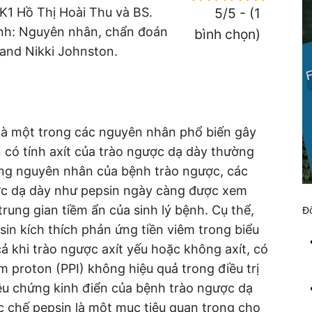
K1 Hồ Thị Hoài Thu và BS.
5/5 - (1
nh: Nguyên nhân, chẩn đoán
bình chọn)
a and Nikki Johnston.
là một trong các nguyên nhân phổ biến gây
 có tính axít của trào ngược dạ dày thường
ong nguyên nhân của bệnh trào ngược, các
ợc dạ dày như pepsin ngày càng được xem
trung gian tiềm ẩn của sinh lý bệnh. Cụ thể,
Đố
in kích thích phản ứng tiền viêm trong biểu
 khi trào ngược axít yếu hoặc không axít, có
ơm proton (PPI) không hiệu quả trong điều trị
ệu chứng kinh điển của bệnh trào ngược dạ
c chế pepsin là một mục tiêu quan trọng cho