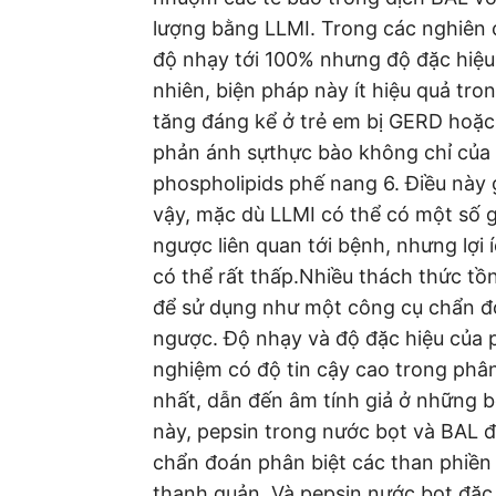
lượng bằng LLMI. Trong các nghiên 
độ nhạy tới 100% nhưng độ đặc hiệu 
nhiên, biện pháp này ít hiệu quả tro
tăng đáng kể ở trẻ em bị GERD hoặc
phản ánh sựthực bào không chỉ của l
phospholipids phế nang 6. Điều này 
vậy, mặc dù LLMI có thể có một số gi
ngược liên quan tới bệnh, nhưng lợi
có thể rất thấp.Nhiều thách thức tồn
để sử dụng như một công cụ chẩn đo
ngược. Độ nhạy và độ đặc hiệu của p
nghiệm có độ tin cậy cao trong phân
nhất, dẫn đến âm tính giả ở những 
này, pepsin trong nước bọt và BAL đ
chẩn đoán phân biệt các than phiền
thanh quản. Và pepsin nước bọt đặc 