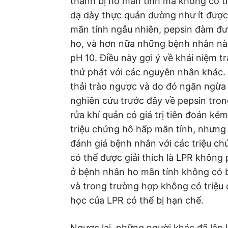
thành bị ho mãn tính mà không có ti
dạ dày thực quản dường như ít đượ
mãn tính ngẫu nhiên, pepsin đàm đượ
ho, và hơn nữa những bệnh nhân này
pH 10. Điều này gợi ý về khái niệm t
thứ phát với các nguyên nhân khác. 
thải trào ngược và do đó ngăn ngừa 
nghiên cứu trước đây về pepsin tron
rửa khí quản có giá trị tiên đoán k
triệu chứng hô hấp mãn tính, nhưng
đánh giá bệnh nhân với các triệu chứ
có thể được giải thích là LPR không 
ở bệnh nhân ho mãn tính không có b
và trong trường hợp không có triệu
học của LPR có thể bị hạn chế.
Ngược lại, những người khác đã lập 