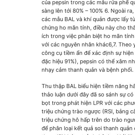
của pepsin trong các mẫu rửa phế qu
sàng lên tới 80% – 100% 6. Ngoài ra
các mẫu BAL và khí quản được lấy t
chứng ho mãn tính, điều này cho thấ
ích trong việc phân biệt ho mãn tín
với các nguyên nhân khác6,7. Theo 
công cụ tiềm ẩn để xác định sự hiện
đặc hiệu 91%), pepsin có thể xâm n
nhạy cảm thanh quản và bệnh phổi.
Thu thập BAL biểu hiện tiềm năng h
thảo luận dưới đây đã so sánh sự có
bọt trong phát hiện LPR với các ph
triệu chứng trào ngược (RSI, bảng 
triệu chứng hô hấp trên do trào ngư
để phân loại kết quả soi thanh quản 