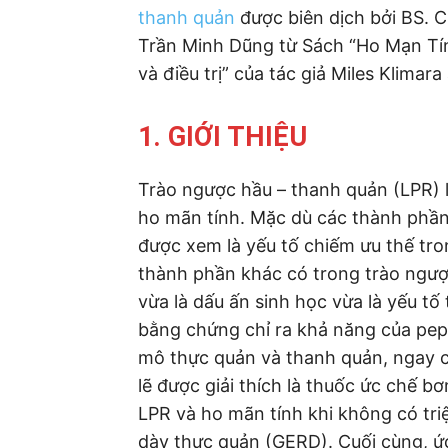
thanh quản
được biên dịch bởi BS. C
Trần Minh Dũng từ Sách “Ho Mạn Tí
và điều trị” của tác giả Miles Klimar
1. GIỚI THIỆU
Trào ngược hầu – thanh quản (LPR) 
ho mãn tính. Mặc dù các thành phần
được xem là yếu tố chiếm ưu thế tr
thành phần khác có trong trào ngư
vừa là dấu ấn sinh học vừa là yếu tố 
bằng chứng chỉ ra khả năng của peps
mô thực quản và thanh quản, ngay cả
lẽ được giải thích là thuốc ức chế b
LPR và ho mãn tính khi không có tri
dày thực quản (GERD). Cuối cùng, ứ