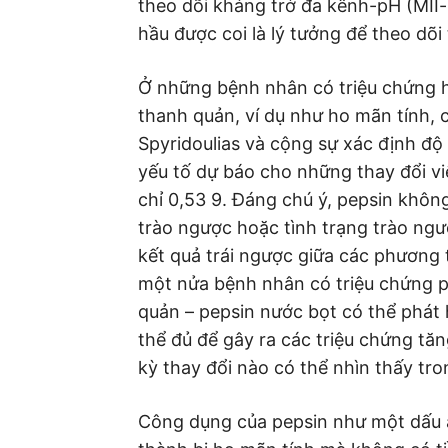
theo dõi kháng trở đa kênh-pH (MII-
hầu được coi là lý tưởng để theo dõi
Ở những bệnh nhân có triệu chứng h
thanh quản, ví dụ như ho mãn tính,
Spyridoulias và cộng sự xác định độ
yếu tố dự báo cho những thay đổi v
chỉ 0,53 9. Đáng chú ý, pepsin khôn
trào ngược hoặc tình trạng trào ngư
kết quả trái ngược giữa các phương
một nửa bệnh nhân có triệu chứng ph
quản – pepsin nước bọt có thể phát 
thể đủ để gây ra các triệu chứng t
kỳ thay đổi nào có thể nhìn thấy tr
Công dụng của pepsin như một dấu 