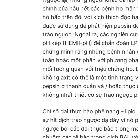
chính của hầu hết các bệnh ho mãn 
hô hấp trên đối với kích thích độc h
được sử dụng để phát hiện pepsin đ
trào ngược. Ngoài ra, các nghiên cứ
pH kép (HEMII-pH) để chẩn đoán LP
chứng minh rằng những bệnh nhân đ
toàn hoặc một phần với phương phá
mối tương quan với triệu chứng ho. Đ
không axít có thể là một tình trạng
pepsin ở thanh quản và / hoặc thực 
không nhất thiết có sự trào ngược p
Chỉ số đại thực bào phế nang – lipid
sự hít dịch trào ngược dạ dày vì nó 
ngược bởi các đại thực bào trong 
nhuộm các tế bào trong dịch BAL với