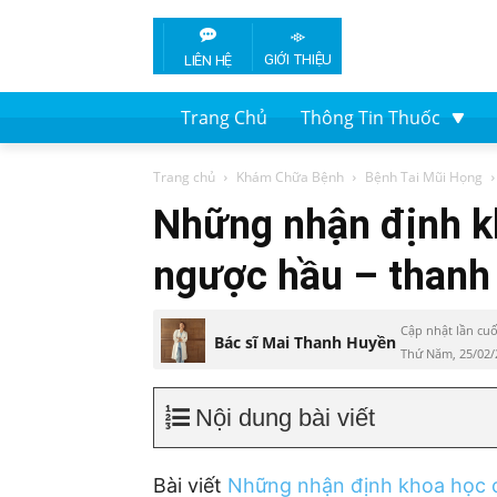
GIỚI THIỆU
LIÊN HỆ
Trang Chủ
Thông Tin Thuốc
Trang chủ
Khám Chữa Bệnh
Bệnh Tai Mũi Họng
Những nhận định kh
ngược hầu – thanh
Cập nhật lần cuố
Bác sĩ Mai Thanh Huyền
Thứ Năm, 25/02/
Nội dung bài viết
Bài viết
Những nhận định khoa học c