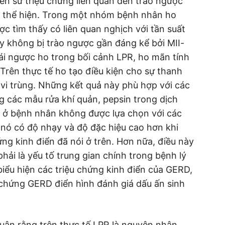
ền sử triệu chứng liên quan đến trào ngược
c thể hiện. Trong một nhóm bệnh nhân ho
c tìm thấy có liên quan nghịch với tần suất
 không bị trào ngược gần đáng kể bởi MII-
rái ngược ho trong bối cảnh LPR, ho mãn tính
Trên thực tế ho tạo điều kiện cho sự thanh
vi trùng. Những kết quả này phù hợp với các
g các mẫu rửa khí quản, pepsin trong dịch
ém ở bệnh nhân không được lựa chọn với các
 nó có độ nhạy và độ đặc hiệu cao hơn khi
ng kinh điển đã nói ở trên. Hơn nữa, điều này
phải là yếu tố trung gian chính trong bệnh lý
iểu hiện các triệu chứng kinh điển của GERD,
 chứng GERD điển hình đánh giá dấu ấn sinh
luận rằng trên thực tế LPR là nguyên nhân