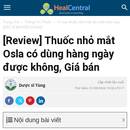
Trang chủ
Thông Tin Thuốc
15 loại thuốc nhỏ mắt tốt nhất hiện nay
[BÁC SĨ KHUYÊN DÙNG]
[Review] Thuốc nhỏ mắt
Osla có dùng hàng ngày
được không, Giá bán
Cập nhật lần cuối
Dược sĩ Tùng
Thứ Năm, 01/08/2024 10:06 UTC+7
Nội dung bài viết