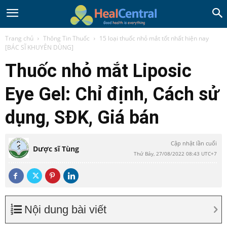
Trang chủ
Thông Tin Thuốc
15 loại thuốc nhỏ mắt tốt nhất hiện nay
[BÁC SĨ KHUYÊN DÙNG]
Thuốc nhỏ mắt Liposic
Eye Gel: Chỉ định, Cách sử
dụng, SĐK, Giá bán
Cập nhật lần cuối
Dược sĩ Tùng
Thứ Bảy, 27/08/2022 08:43 UTC+7
Nội dung bài viết