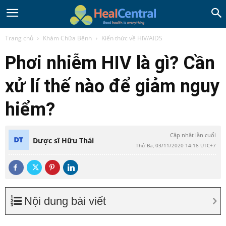
Trang chủ
Khám Chữa Bệnh
Kiến thức về HIV/AIDS
Phơi nhiễm HIV là gì? Cần
xử lí thế nào để giảm nguy
hiểm?
Cập nhật lần cuối
Dược sĩ Hữu Thái
Thứ Ba, 03/11/2020 14:18 UTC+7
Nội dung bài viết