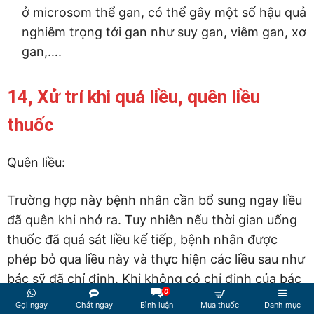
ở microsom thể gan, có thể gây một số hậu quả
nghiêm trọng tới gan như suy gan, viêm gan, xơ
gan,….
14, Xử trí khi quá liều, quên liều
thuốc
Quên liều:
Trường hợp này bệnh nhân cần bổ sung ngay liều
đã quên khi nhớ ra. Tuy nhiên nếu thời gian uống
thuốc đã quá sát liều kế tiếp, bệnh nhân được
phép bỏ qua liều này và thực hiện các liều sau như
bác sỹ đã chỉ định. Khi không có chỉ định của bác
0
sỹ, bệnh nhân không được tự ý thêm liều, tăng liều
Gọi ngay
Chát ngay
Bình luận
Mua thuốc
Danh mục