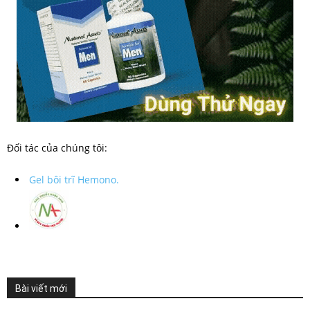
Đối tác của chúng tôi:
Gel bôi trĩ Hemono.
Bài viết mới