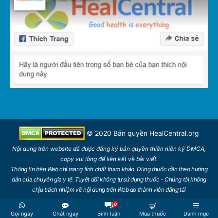
© 2020 Bản quyền
HealCentral.org
Nội dung trên
website
đã được đăng ký bản quyền thiên niên kỷ DMCA,
copy vui lòng để
liên kết
về bài viết.
Thông tin trên Web chỉ mang tính chất tham khảo. Dùng thuốc cần theo hướng
dẫn của chuyên gia y tế. Tuyệt đối không tự sử dụng thuốc - Chúng tôi không
chịu trách nhiệm về nội dung trên Web do thành viên đăng tải
0
Gọi ngay
Chát ngay
Bình luận
Mua thuốc
Danh mục