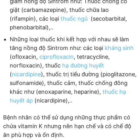
giảm nồng độ Sintrom như: Thuốc chống co
giật (carbamazepine), thuốc chữa lao
(rifampin), các loại
thuốc ngủ
(secobarbital,
phenobarbital),..
Những loại thuốc khi kết hợp với nhau sẽ làm
tăng nồng độ Sintrom như: các loại
kháng sinh
(ofloxacin,
ciprofloxacin
, tetracycline,
norfloxacin), thuốc
hạ đường huyết
(
nicardipine
), thuốc trị tiểu đường (pioglitazone,
sulfonamide), thuốc cảm, thuốc chống đông
khác như (enoxaparine, heparine),
thuốc hạ
huyết áp
(nicardipine),..
Bệnh nhân có thể sử dụng những thực phẩm có
chứa vitamin K nhưng nên hạn chế và có chế độ
ăn phù hợp và ổn định.