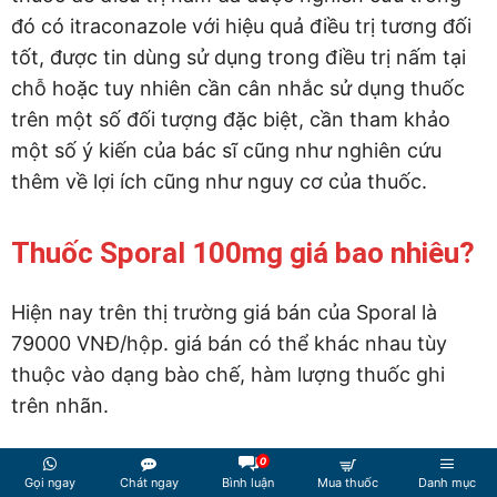
đó có itraconazole với hiệu quả điều trị tương đối
tốt, được tin dùng sử dụng trong điều trị nấm tại
chỗ hoặc tuy nhiên cần cân nhắc sử dụng thuốc
trên một số đối tượng đặc biệt, cần tham khảo
một số ý kiến của bác sĩ cũng như nghiên cứu
thêm về lợi ích cũng như nguy cơ của thuốc.
Thuốc Sporal 100mg giá bao nhiêu?
Hiện nay trên thị trường giá bán của Sporal là
79000 VNĐ/hộp. giá bán có thể khác nhau tùy
thuộc vào dạng bào chế, hàm lượng thuốc ghi
trên nhãn.
0
Thuốc Sporal 100mg mua ở đâu?
Gọi ngay
Chát ngay
Bình luận
Mua thuốc
Danh mục