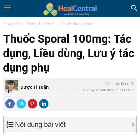
Trang chủ
Thông Tin Thuốc
Thuốc Kháng Viêm
Thuốc Sporal 100mg: Tác
dụng, Liều dùng, Lưu ý tác
dụng phụ
Cập nhật lần cuối
Dược sĩ Tuấn
Thứ Bảy, 01/08/2020 03:59 UTC+7
Nội dung bài viết