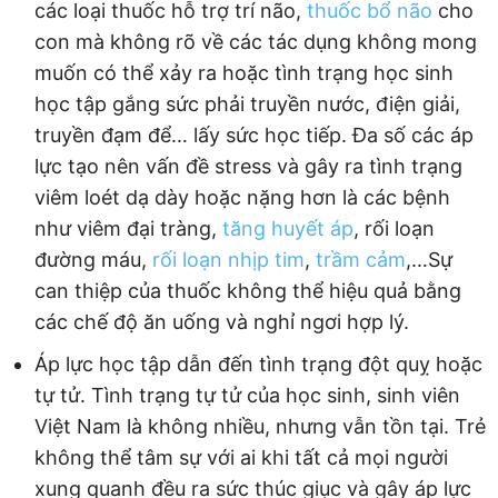
các loại thuốc hỗ trợ trí não,
thuốc bổ não
cho
con mà không rõ về các tác dụng không mong
muốn có thể xảy ra hoặc tình trạng học sinh
học tập gắng sức phải truyền nước, điện giải,
truyền đạm để… lấy sức học tiếp. Đa số các áp
lực tạo nên vấn đề stress và gây ra tình trạng
viêm loét dạ dày hoặc nặng hơn là các bệnh
như viêm đại tràng,
tăng huyết áp
, rối loạn
đường máu,
rối loạn nhịp tim
,
trầm cảm
,…Sự
can thiệp của thuốc không thể hiệu quả bằng
các chế độ ăn uống và nghỉ ngơi hợp lý.
Áp lực học tập dẫn đến tình trạng đột quỵ hoặc
tự tử. Tình trạng tự tử của học sinh, sinh viên
Việt Nam là không nhiều, nhưng vẫn tồn tại. Trẻ
không thể tâm sự với ai khi tất cả mọi người
xung quanh đều ra sức thúc giục và gây áp lực