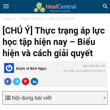
Trang chủ
Khám Chữa Bệnh
Bệnh Hệ Thần Kinh
[CHÚ Ý] Thực trạng áp lực
học tập hiện nay – Biểu
hiện và cách giải quyết
Cập nhật lần cuối
Dược sĩ Bích Ngọc
Chủ Nhật, 25/10/2020 21:24 UTC+7
Nội dung bài viết