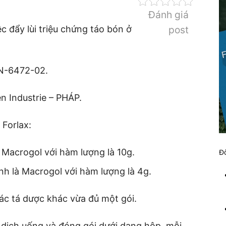
Đánh giá
c đẩy lùi triệu chứng táo bón ở
post
VN-6472-02.
n Industrie – PHÁP.
Forlax:
 Macrogol với hàm lượng là 10g.
Đố
nh là Macrogol với hàm lượng là 4g.
ác tá dược khác vừa đủ một gói.
dịch uống và đóng gói dưới dạng hộp, mỗi