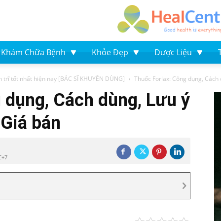
Khám Chữa Bệnh
Khỏe Đẹp
Dược Liệu
h trĩ tốt nhất hiện nay [BÁC SĨ KHUYÊN DÙNG]
Thuốc Forlax: Công dụng, Cách d
 dụng, Cách dùng, Lưu ý
 Giá bán
C+7