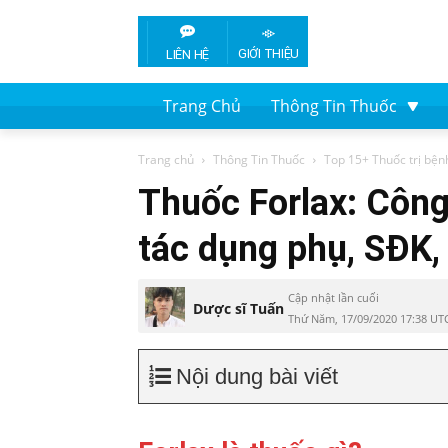
GIỚI THIỆU
LIÊN HỆ
Trang Chủ
Thông Tin Thuốc
Trang chủ
Thông Tin Thuốc
Top 15+ Thuốc trị bện
Thuốc Forlax: Công
tác dụng phụ, SĐK,
Cập nhật lần cuối
Dược sĩ Tuấn
Thứ Năm, 17/09/2020 17:38 UT
Nội dung bài viết