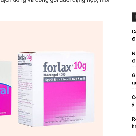
C
đ
N
đ
G
g
C
ý
R
h