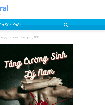
Tin Sức Khỏe
ùng, Lưu ý tác dụng phụ, SĐK,...