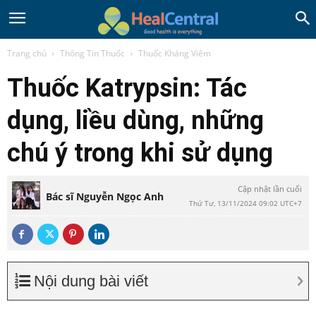
Trang chủ
Thông Tin Thuốc
Thuốc Kháng Viêm
Thuốc Katrypsin: Tác
dụng, liều dùng, những
chú ý trong khi sử dụng
Cập nhật lần cuối
Bác sĩ Nguyễn Ngọc Anh
Thứ Tư, 13/11/2024 09:02 UTC+7
Nội dung bài viết