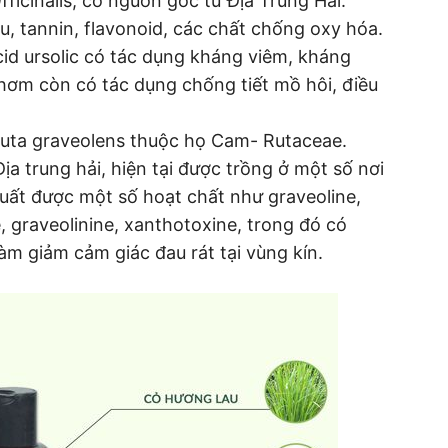
ficinalis, có nguồn gốc từ Địa Trung Hải.
, tannin, flavonoid, các chất chống oxy hóa.
id ursolic có tác dụng kháng viêm, kháng
hơm còn có tác dụng chống tiết mồ hôi, điều
Ruta graveolens thuộc họ Cam- Rutaceae.
 trung hải, hiện tại được trồng ở một số nơi
xuất được một số hoạt chất như graveoline,
, graveolinine, xanthotoxine, trong đó có
làm giảm cảm giác đau rát tại vùng kín.