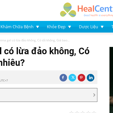
Khám Chữa Bệnh
Khỏe Đẹp
Dược Liệu
vima gel có lừa đảo không, Có tốt không, Giá bao...
l có lừa đảo không, Có
 nhiêu?
 UTC+7