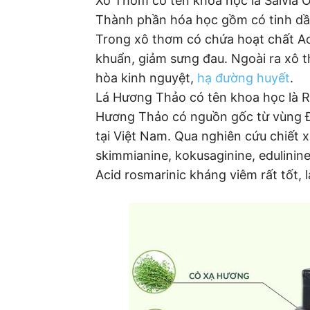
Xô Thơm có tên khoa học là Salvia Of
Thành phần hóa học gồm có tinh dầu
Trong xô thơm có chứa hoạt chất Ac
khuẩn, giảm sưng đau. Ngoài ra xô t
hòa kinh nguyệt,
hạ đường huyết
.
Lá Hương Thảo có tên khoa học là 
Hương Thảo có nguồn gốc từ vùng Địa
tại Việt Nam. Qua nghiên cứu chiết 
skimmianine, kokusaginine, edulinine
Acid rosmarinic kháng viêm rất tốt, 