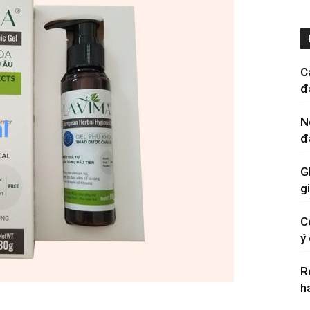
C
đ
N
đ
G
g
C
ý
R
h