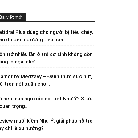
Bài viết mới
atidral Plus dùng cho người bị tiêu chảy,
au do bệnh đường tiêu hóa
ôn trớ nhiều lần ở trẻ sơ sinh không còn
áng lo ngại nhờ...
lamor by Medzavy – Đánh thức sức hút,
iữ trọn nét xuân cho...
ó nên mua ngũ cốc nội tiết Như Ý? 3 lưu
 quan trọng...
eview muối kiềm Như Ý: giải pháp hỗ trợ
ay chỉ là xu hướng?