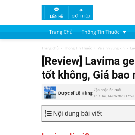
GIỚI THIỆU
LIÊN HỆ
Trang Chủ
Thông Tin Thuốc
Trang chủ
Thông Tin Thuốc
Vệ sinh vùng kín
La
[Review] Lavima ge
tốt không, Giá bao
Cập nhật lần cuối
Dược sĩ Lê Hùng
Thứ Hai, 14/09/2020 17:59
Nội dung bài viết