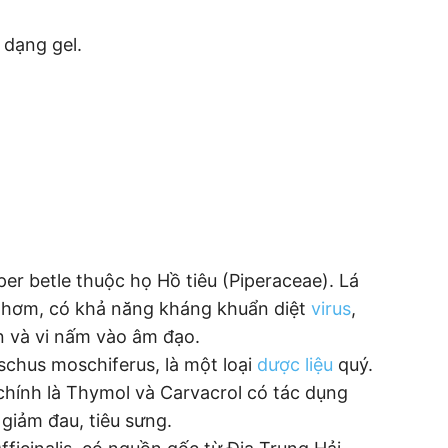
dạng gel.
er betle thuộc họ Hồ tiêu (Piperaceae). Lá
u thơm, có khả năng kháng khuẩn diệt
virus
,
 và vi nấm vào âm đạo.
chus moschiferus, là một loại
dược liệu
quý.
chính là Thymol và Carvacrol có tác dụng
iảm đau, tiêu sưng.