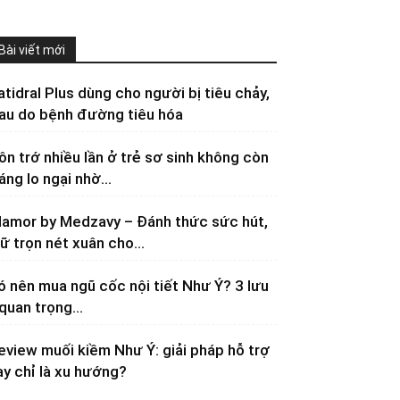
Bài viết mới
atidral Plus dùng cho người bị tiêu chảy,
au do bệnh đường tiêu hóa
ôn trớ nhiều lần ở trẻ sơ sinh không còn
áng lo ngại nhờ...
lamor by Medzavy – Đánh thức sức hút,
iữ trọn nét xuân cho...
ó nên mua ngũ cốc nội tiết Như Ý? 3 lưu
 quan trọng...
eview muối kiềm Như Ý: giải pháp hỗ trợ
ay chỉ là xu hướng?