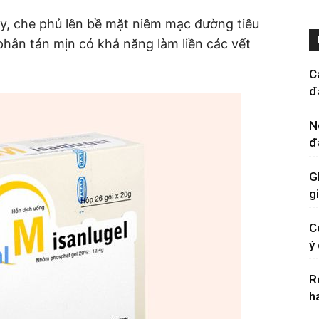
 che phủ lên bề mặt niêm mạc đường tiêu
hân tán mịn có khả năng làm liền các vết
C
đ
N
đ
G
g
C
ý
R
h