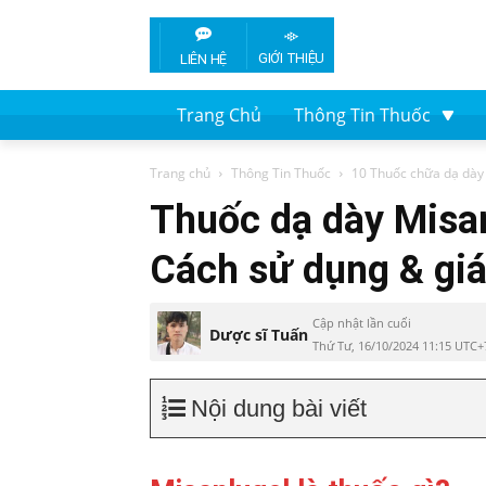
GIỚI THIỆU
LIÊN HỆ
Trang Chủ
Thông Tin Thuốc
Trang chủ
Thông Tin Thuốc
10 Thuốc chữa dạ dày
Thuốc dạ dày Misa
Cách sử dụng & gi
Cập nhật lần cuối
Dược sĩ Tuấn
Thứ Tư, 16/10/2024 11:15 UTC+
Nội dung bài viết