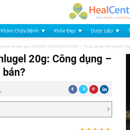
Khám Chữa Bệnh
Khỏe Đẹp
Dược Liệu
 nhanh và hiệu quả nhất [BÁC SĨ KHUYÊN DÙNG]
Thuốc dạ dày Misanlugel 20g
nlugel 20g: Công dụng –
á bán?
7