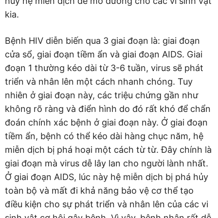
hủy hệ miễn dịch để mở đường cho các vi sinh vật
kia.
Bệnh HIV diễn biến qua 3 giai đoạn là: giai đoạn
cửa sổ, giai đoạn tiềm ẩn và giai đoạn AIDS. Giai
đoạn 1 thường kéo dài từ 3-6 tuần, virus sẽ phát
triển và nhân lên một cách nhanh chóng. Tuy
nhiên ở giai đoạn này, các triệu chứng gần như
không rõ ràng và điển hình do đó rất khó để chẩn
đoán chính xác bệnh ở giai đoạn này. Ở giai đoạn
tiềm ẩn, bệnh có thể kéo dài hàng chục năm, hệ
miễn dịch bị phá hoại một cách từ từ. Đây chính là
giai đoạn mà virus dễ lây lan cho người lành nhất.
Ở giai đoạn AIDS, lúc này hệ miễn dịch bị phá hủy
toàn bộ và mất đi khả năng bảo vệ cơ thể tạo
điều kiện cho sự phát triển và nhân lên của các vi
sinh vật cơ hội gây bệnh. Vì vậy, bệnh nhân rất dễ