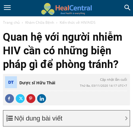
Trang chủ
Khám Chữa Bệnh
Kiến thức về HIV/AIDS
Quan hệ với người nhiễm
HIV cần có những biện
pháp gì để phòng tránh?
Cập nhật lần cuối
Dược sĩ Hữu Thái
Thứ Ba, 03/11/2020 14:17 UTC+7
Nội dung bài viết