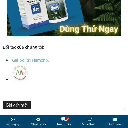
Đối tác của chúng tôi:
Gel bôi trĩ Hemono.
Bài viết mới
Catidral Plus dùng cho người bị tiêu chảy, đau do bệnh
3
Gọi ngay
Chát ngay
Bình luận
Mua thuốc
Danh mục
đường tiêu hóa