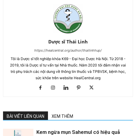
Dược sĩ Thái Linh
https://healcentral.org/author/thailinhhup/
Tôi là Dược sĩ tốt nghiệp khóa K69 - Đại học Dược Hà Nội. Từ 2018 -
2019, tôi là Dược sĩ tư vấn tại Nhà thuốc. Năm 2020 tôi đảm nhận vai
trò phụ trách các nội dung về thông tin thuốc và TPBVSK, bệnh học,
sức khỏe trên website HealCentral.org
BÀI VIẾT LIÊN QUAN
XEM THÊM
Kem ngừa mụn Sahemul có hiệu quả