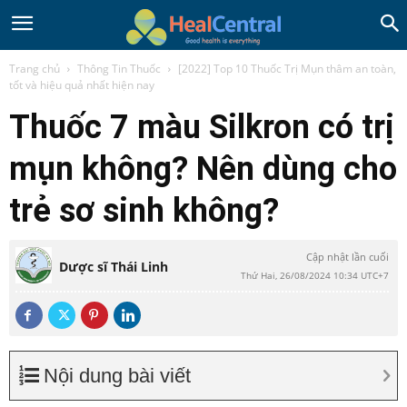
Trang chủ
Thông Tin Thuốc
[2022] Top 10 Thuốc Trị Mụn thâm an toàn,
tốt và hiệu quả nhất hiện nay
Thuốc 7 màu Silkron có trị
mụn không? Nên dùng cho
trẻ sơ sinh không?
Cập nhật lần cuối
Dược sĩ Thái Linh
Thứ Hai, 26/08/2024 10:34 UTC+7
Nội dung bài viết