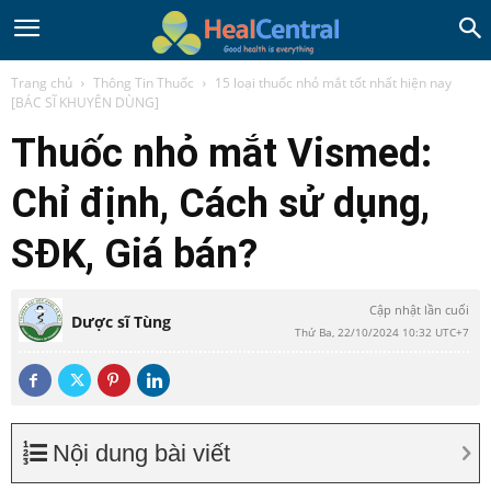
Trang chủ
Thông Tin Thuốc
15 loại thuốc nhỏ mắt tốt nhất hiện nay
[BÁC SĨ KHUYÊN DÙNG]
Thuốc nhỏ mắt Vismed:
Chỉ định, Cách sử dụng,
SĐK, Giá bán?
Cập nhật lần cuối
Dược sĩ Tùng
Thứ Ba, 22/10/2024 10:32 UTC+7
Nội dung bài viết