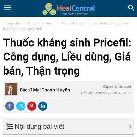
Trang chủ
Thông Tin Thuốc
Thuốc kháng sinh: Cơ chế tác dụng, phân
loại 9 nhóm kháng sinh
Thuốc kháng sinh Pricefil:
Công dụng, Liều dùng, Giá
bán, Thận trọng
Cập nhật lần cuối
Bác sĩ Mai Thanh Huyền
Thứ Bảy, 15/08/2020 10:24 UTC+7
Nội dung bài viết