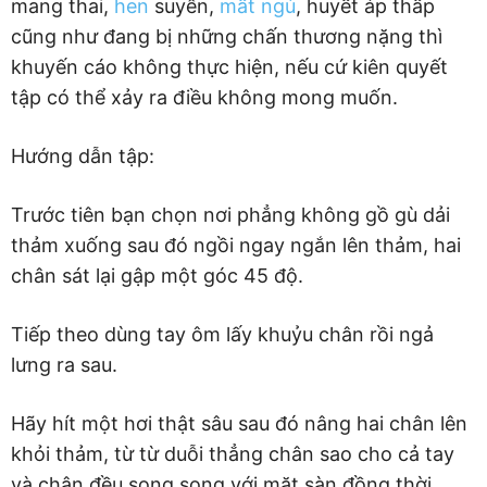
mang thai,
hen
suyễn,
mất ngủ
, huyết áp thấp
cũng như đang bị những chấn thương nặng thì
khuyến cáo không thực hiện, nếu cứ kiên quyết
tập có thể xảy ra điều không mong muốn.
Hướng dẫn tập:
Trước tiên bạn chọn nơi phẳng không gồ gù dải
thảm xuống sau đó ngồi ngay ngắn lên thảm, hai
chân sát lại gập một góc 45 độ.
Tiếp theo dùng tay ôm lấy khuỷu chân rồi ngả
lưng ra sau.
Hãy hít một hơi thật sâu sau đó nâng hai chân lên
khỏi thảm, từ từ duỗi thẳng chân sao cho cả tay
và chân đều song song với mặt sàn đồng thời