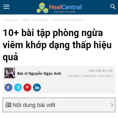
Trang chủ
Khám Chữa Bệnh
Bệnh Cơ Xương Khớp
10+ bài tập phòng ngừa
viêm khớp dạng thấp hiệu
quả
Cập nhật lần cuối
Bác sĩ Nguyễn Ngọc Anh
Thứ Năm, 17/09/2020 17:52 UTC+7
Nội dung bài viết