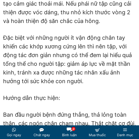
tạo cảm giác thoải mái. Nếu phái nữ tập cũng cải
thiện được vóc dáng, thu nhỏ kích thước vòng 2
và hoàn thiện độ săn chắc của hông.
Đặc biệt với những người ít vận động chân tay
khiến các khớp xương cứng lên thì nên tập, với
động tác đơn giản nhưng có thể đem lại hiểu quả
tổng thể cho người tập: giảm áp lực về mặt thần
kinh, tránh xa được những tác nhân xấu ảnh
hưởng tới sức khỏe con người.
Hướng dẫn thực hiện:
Ban đầu người bệnh đứng thẳng, thả lỏng toàn
thân, các ngón chân chạm nhau. Thắt chặt cơ đùi,
0
hai bên bả vai ấn mạnh nhưng 2 tay vẫn phải thả
Gọi ngay
Chát ngay
Bình luận
Mua thuốc
Danh mục