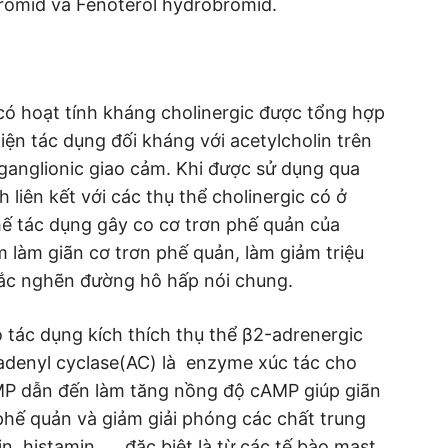
bromid và Fenoterol hydrobromid.
có hoạt tính kháng cholinergic được tổng hợp
hiện tác dụng đối kháng với acetylcholin trên
tganglionic giao cảm. Khi được sử dụng qua
liên kết với các thụ thể cholinergic có ở
hế tác dụng gây co cơ trơn phế quản của
m làm giãn cơ trơn phế quản, làm giảm triệu
tắc nghẽn đường hô hấp nói chung.
 tác dụng kích thích thụ thể β2-adrenergic
 adenyl cyclase(AC) là enzyme xúc tác cho
MP dẫn đến làm tăng nồng độ cAMP giúp giãn
phế quản và giảm giải phóng các chất trung
, histamin, … đặc biệt là từ các tế bào mast.