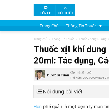
GIỚI THIỆU
LIÊN HỆ
Trang Chủ
Thông Tin Thuốc
Trang chủ
Thông Tin Thuốc
Thuốc Chống Dị Ứng
Thuốc xịt khí dung
20ml: Tác dụng, Cá
Cập nhật lần cuối
Dược sĩ Tuấn
Thứ Năm, 20/08/2020 06:06 UT
Nội dung bài viết
Hen
phế quản là một bệnh lý mãn tín