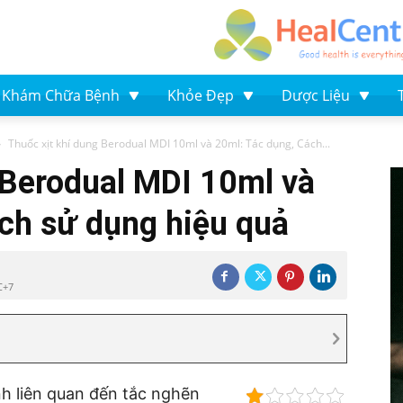
Khám Chữa Bệnh
Khỏe Đẹp
Dược Liệu
Thuốc xịt khí dung Berodual MDI 10ml và 20ml: Tác dụng, Cách...
 Berodual MDI 10ml và
ch sử dụng hiệu quả
C+7
h liên quan đến tắc nghẽn