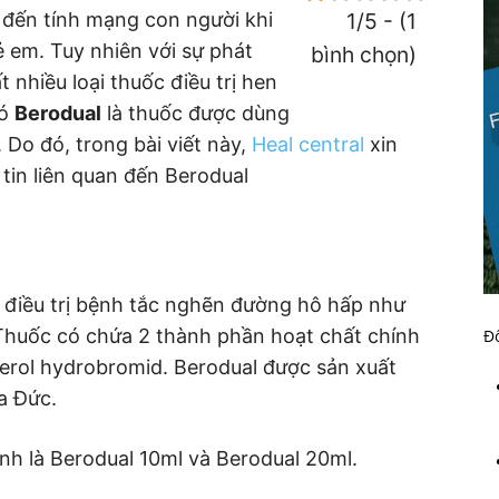
đến tính mạng con người khi
1/5 - (1
rẻ em. Tuy nhiên với sự phát
bình chọn)
 nhiều loại thuốc điều trị hen
đó
Berodual
là thuốc được dùng
 Do đó, trong bài viết này,
Heal central
xin
 tin liên quan đến Berodual
 điều trị bệnh tắc nghẽn đường hô hấp như
Thuốc có chứa 2 thành phần hoạt chất chính
Đố
terol hydrobromid. Berodual được sản xuất
a Đức.
nh là Berodual 10ml và Berodual 20ml.