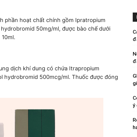
nh phần hoạt chất chính gồm Ipratropium
 hydrobromid 50mg/ml, được bào chế dưới
C
t 10ml.
đ
N
đ
ng dịch khí dung có chứa Itrapropium
G
ol hydrobromid 500mcg/ml. Thuốc được đóng
g
C
ý
R
h