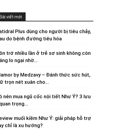
Bài viết mới
atidral Plus dùng cho người bị tiêu chảy,
au do bệnh đường tiêu hóa
ôn trớ nhiều lần ở trẻ sơ sinh không còn
áng lo ngại nhờ...
lamor by Medzavy – Đánh thức sức hút,
iữ trọn nét xuân cho...
ó nên mua ngũ cốc nội tiết Như Ý? 3 lưu
 quan trọng...
eview muối kiềm Như Ý: giải pháp hỗ trợ
ay chỉ là xu hướng?