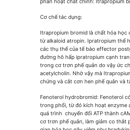
phần hoạt chất chính: Itrapropium 
Cơ chế tác dụng:
Itrapropium bromid là chất hóa học 
từ alkaloid atropin. Ipratropium thể 
các thụ thể của tế bào effector pos
đường hô hấp ipratropium cạnh tranh 
trong cơ trơn phế quản do vậy ức c
acetylcholin. Nhờ vậy mà Itrapropiu
chứng và cắt cơn hen phế quản và 
Fenoterol hydrobromid: Fenoterol có
trong phổi, từ đó kích hoạt enzyme
quá trình chuyển đổi ATP thành cA
cơ trơn phế quản, làm giảm co thắt 
gian hóa học gây viêm như bradykinin