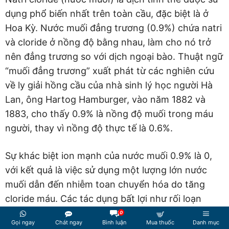
dụng phổ biến nhất trên toàn cầu, đặc biệt là ở
Hoa Kỳ. Nước muối đẳng trương (0.9%) chứa natri
và cloride ở nồng độ bằng nhau, làm cho nó trở
nên đẳng trương so với dịch ngoại bào. Thuật ngữ
“muối đẳng trương” xuất phát từ các nghiên cứu
về ly giải hồng cầu của nhà sinh lý học người Hà
Lan, ông Hartog Hamburger, vào năm 1882 và
1883, cho thấy 0.9% là nồng độ muối trong máu
người, thay vì nồng độ thực tế là 0.6%.
Sự khác biệt ion mạnh của nước muối 0.9% là 0,
với kết quả là việc sử dụng một lượng lớn nước
muối dẫn đến nhiễm toan chuyển hóa do tăng
cloride máu. Các tác dụng bất lợi như rối loạn
chức năng miễn dịch và thận đã được cho là do
0
Gọi ngay
Chát ngay
Bình luận
Mua thuốc
Danh mục
hiện tượng này, mặc dù hậu quả lâm sàng của