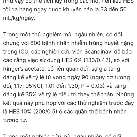
như vậy có thể tích lũy trong các mô, nên liều HES
tối đa hàng ngày được khuyến cáo là 33 đến 50
mL/kg/ngày.
Trong một thử nghiệm mù, ngẫu nhiên, có đối
chứng với 800 bệnh nhân nhiễm trùng huyết nặng
trong ICU, các nghiên cứu viên Scandinavi đã báo
cáo rằng việc sử dụng HES 6% (130/0.42), so với
Ringer’s acetate, có liên quan đến sự gia tăng
đáng kể về tỷ lệ tử vong ngày 90 (nguy cơ tương
đối, 1.17; 95%CI, 1.01 đến 1.30; P = 0.03) và tăng
đáng kể 35% về tỷ lệ điều trị thay thế thận. Những
kết quả này phù hợp với các thử nghiệm trước đây
là HES 10% (200/0.5) ở các quần thể bệnh nhân
tương tự.
Trong một nghiên cứu mù, ngẫu nhiên, có đối