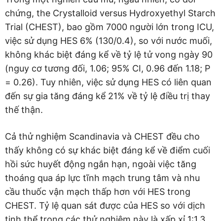
chứng, the Crystalloid versus Hydroxyethyl Starch
Trial (CHEST), bao gồm 7000 người lớn trong ICU,
việc sử dụng HES 6% (130/0.4), so với nước muối,
không khác biệt đáng kể về tỷ lệ tử vong ngày 90
(nguy cơ tương đối, 1.06; 95% CI, 0.96 đến 1.18; P
= 0.26). Tuy nhiên, việc sử dụng HES có liên quan
đến sự gia tăng đáng kể 21% về tỷ lệ điều trị thay
thế thận.
Cả thử nghiệm Scandinavia và CHEST đều cho
thấy không có sự khác biệt đáng kể về điểm cuối
hồi sức huyết động ngắn hạn, ngoài việc tăng
thoáng qua áp lực tĩnh mạch trung tâm và nhu
cầu thuốc vận mạch thấp hơn với HES trong
CHEST. Tỷ lệ quan sát được của HES so với dịch
tinh thể trong các thử nghiệm này là xấp xỉ 1:1.3,