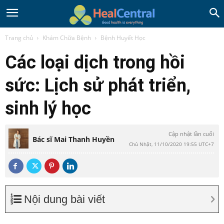
Trang chủ
Khám Chữa Bệnh
Bệnh Huyết Học
Các loại dịch trong hồi
sức: Lịch sử phát triển,
sinh lý học
Cập nhật lần cuối
Bác sĩ Mai Thanh Huyền
Chủ Nhật, 11/10/2020 19:55 UTC+7
Nội dung bài viết