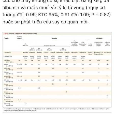
cứu cho thấy không có sự khác biệt đáng kể giữa
albumin và nước muối về tỷ lệ tử vong (nguy cơ
tương đối, 0.99; KTC 95%, 0.91 đến 1.09; P = 0.87)
hoặc sự phát triển của suy cơ quan mới.