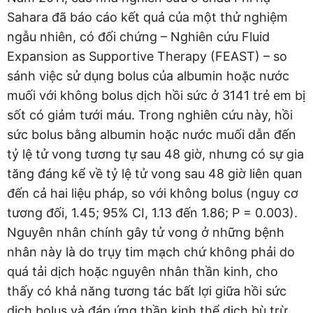
Sahara đã báo cáo kết quả của một thử nghiệm
ngẫu nhiên, có đối chứng – Nghiên cứu Fluid
Expansion as Supportive Therapy (FEAST) – so
sánh việc sử dụng bolus của albumin hoặc nước
muối với không bolus dịch hồi sức ở 3141 trẻ em bị
sốt có giảm tưới máu. Trong nghiên cứu này, hồi
sức bolus bằng albumin hoặc nước muối dẫn đến
tỷ lệ tử vong tương tự sau 48 giờ, nhưng có sự gia
tăng đáng kể về tỷ lệ tử vong sau 48 giờ liên quan
đến cả hai liệu pháp, so với không bolus (nguy cơ
tương đối, 1.45; 95% CI, 1.13 đến 1.86; P = 0.003).
Nguyên nhân chính gây tử vong ở những bệnh
nhân này là do trụy tim mạch chứ không phải do
quá tải dịch hoặc nguyên nhân thần kinh, cho
thấy có khả năng tương tác bất lợi giữa hồi sức
dịch bolus và đáp ứng thần kinh thể dịch bù trừ.