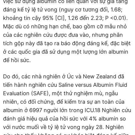
việc sử dụng albumin có liên quan với sự gia tăng
đáng kể tỷ lệ tử vong (nguy cơ tương đối, 1.68;
khoảng tin cậy 95% [CI], 1.26 đến 2.23; P <0.01).
Mặc dù có những hạn chế, bao gồm cỡ mẫu nhỏ
của các nghiên cứu được đưa vào, nhưng phân
tích gộp này đã tạo ra báo động đáng kể, đặc biệt
ở các quốc gia đã sử dụng một lượng lớn albumin
để hồi sức.
Do đó, các nhà nghiên ở Úc và New Zealand đã
tiến hành nghiên cứu Saline versus Albumin Fluid
Evaluation (SAFE), một thử nghiệm mù, ngẫu
nhiên, có đối chứng, để kiểm tra sự an toàn của
albumin ở 6997 người lớn trong ICU.18 Nghiên cứu
đánh giá hiệu quả của hồi sức với 4% albumin so
với nước muối về tỷ lệ tử vong ngày 28. Nghiên