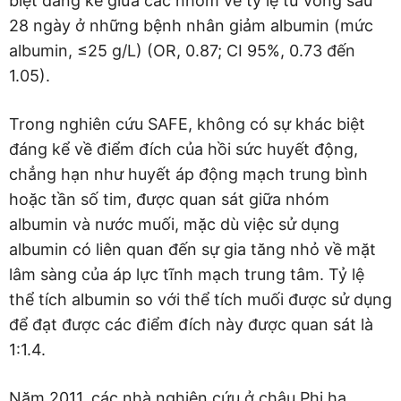
biệt đáng kể giữa các nhóm về tỷ lệ tử vong sau
28 ngày ở những bệnh nhân giảm albumin (mức
albumin, ≤25 g/L) (OR, 0.87; CI 95%, 0.73 đến
1.05).
Trong nghiên cứu SAFE, không có sự khác biệt
đáng kể về điểm đích của hồi sức huyết động,
chẳng hạn như huyết áp động mạch trung bình
hoặc tần số tim, được quan sát giữa nhóm
albumin và nước muối, mặc dù việc sử dụng
albumin có liên quan đến sự gia tăng nhỏ về mặt
lâm sàng của áp lực tĩnh mạch trung tâm. Tỷ lệ
thể tích albumin so với thể tích muối được sử dụng
để đạt được các điểm đích này được quan sát là
1:1.4.
Năm 2011, các nhà nghiên cứu ở châu Phi hạ