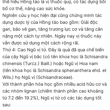
thể hiểu Hồng táo là vị thuốc quý, có tác dụng bồi
bổ cơ thể, nâng cao sức khỏe.
Nghiên cứu y học hiện đại cũng chứng minh tác
dụng dược lý của Hồng táo bao gồm: Giải độc
gan, bảo vê gan, tăng trương lực cơ và tăng cân
nặng một cách tự nhiên. Ngày nay vị thuốc này
vẫn được sử dụng một cách rộng rãi.
Thứ 4: Cao Ngũ vị tử. Đây là quả đã qua chế biến
của cây Ngũ vị bắc (có tên khoa học là Schisandra
chinensis (Turcz.) Baill.) hoặc Ngũ vị Hoa nam
(tên khoa học là Schisandra sphenanthera ehd. et
Wils.) họ Ngũ vị (Schisandraceae).
Với thành phần hóa học gồm nhiều acid hữu cơ và
các nhóm lignan (chiếm thành phần cao khoảng
từ 7.2 đến 19.2%), Ngũ vị tử có các tác dụng tốt
sau: