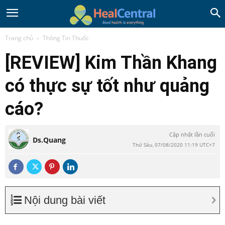
Trang chủ
Thông Tin Thuốc
[REVIEW] Kim Thần Khang
có thực sự tốt như quảng
cáo?
Cập nhật lần cuối
Ds.Quang
Thứ Sáu, 07/08/2020 11:19 UTC+7
Nội dung bài viết