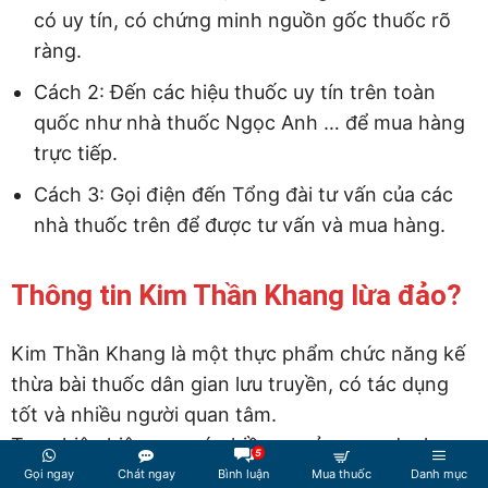
có uy tín, có chứng minh nguồn gốc thuốc rõ
ràng.
Cách 2: Đến các hiệu thuốc uy tín trên toàn
quốc như nhà thuốc Ngọc Anh … để mua hàng
trực tiếp.
Cách 3: Gọi điện đến Tổng đài tư vấn của các
nhà thuốc trên để được tư vấn và mua hàng.
Thông tin Kim Thần Khang lừa đảo?
Kim Thần Khang là một thực phẩm chức năng kế
thừa bài thuốc dân gian lưu truyền, có tác dụng
tốt và nhiều người quan tâm.
Tuy nhiên hiện nay có nhiều cơ sở mượn danh
5
tiếng của Kim Thần Khang, quảng cáo rằng đây là
Gọi ngay
Chát ngay
Bình luận
Mua thuốc
Danh mục