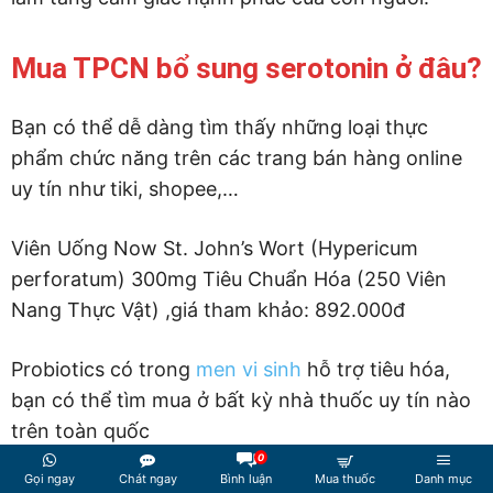
Mua TPCN bổ sung serotonin ở đâu?
Bạn có thể dễ dàng tìm thấy những loại thực
phẩm chức năng trên các trang bán hàng online
uy tín như tiki, shopee,…
Viên Uống Now St. John’s Wort (Hypericum
perforatum) 300mg Tiêu Chuẩn Hóa (250 Viên
Nang Thực Vật) ,giá tham khảo: 892.000đ
Probiotics có trong
men vi sinh
hỗ trợ tiêu hóa,
bạn có thể tìm mua ở bất kỳ nhà thuốc uy tín nào
trên toàn quốc
0
Gọi ngay
Chát ngay
Bình luận
Mua thuốc
Danh mục
Viên Uống Now Same (S-Adenosyl-L-Methionine)