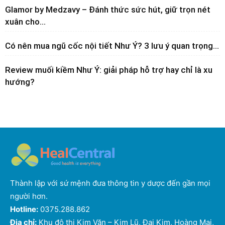
Glamor by Medzavy – Đánh thức sức hút, giữ trọn nét
xuân cho...
Có nên mua ngũ cốc nội tiết Như Ý? 3 lưu ý quan trọng...
Review muối kiềm Như Ý: giải pháp hỗ trợ hay chỉ là xu
hướng?
Thành lập với sứ mệnh đưa thông tin y dược đến gần mọi
người hơn.
Hotline:
0375.288.862
Địa chỉ:
Khu đô thị Kim Văn – Kim Lũ, Đại Kim, Hoàng Mai,