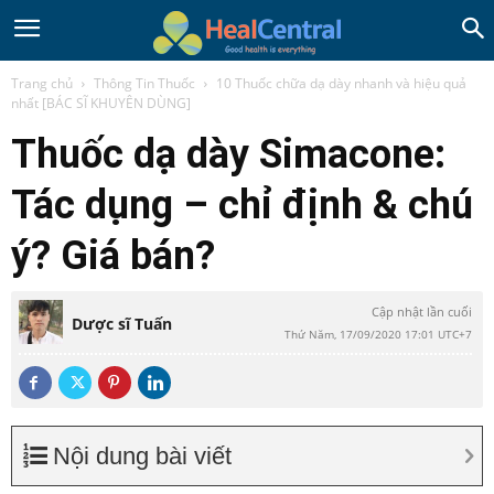
Trang chủ
Thông Tin Thuốc
10 Thuốc chữa dạ dày nhanh và hiệu quả
nhất [BÁC SĨ KHUYÊN DÙNG]
Thuốc dạ dày Simacone:
Tác dụng – chỉ định & chú
ý? Giá bán?
Cập nhật lần cuối
Dược sĩ Tuấn
Thứ Năm, 17/09/2020 17:01 UTC+7
Nội dung bài viết